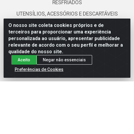
RESFRIADOS
UTENSÍLIOS, ACESSÓRIOS E DESCARTÁVEIS
O nosso site coleta cookies próprios e de
Fale Conosco
terceiros para proporcionar uma experiência
personalizada ao usuário, apresentar publicidade
(81) 3419-0103
relevante de acordo com o seu perfil e melhorar a
qualidade do nosso site.
(81) 99111-0579
Aceito
Negar não essenciais
ecommerce@atacamax.com.br
Preferências de Cookies
Atacamax Importadora de Alimentos LTDA - RODOVIA BR-
101 - SUL, KM 79,60 GP E GALPAO:D - Muribeca, Jaboatão dos
Guararapes - PE, 54355-010 - CNPJ 08.305.623/0001-84