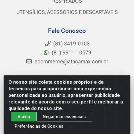
RESFRIADOS
UTENSÍLIOS, ACESSÓRIOS E DESCARTÁVEIS
Fale Conosco
(81) 3419-0103
(81) 99111-0579
ecommerce@atacamax.com.br
O nosso site coleta cookies próprios e de
Atacamax Importadora de Alimentos LTDA - RODOVIA BR-
terceiros para proporcionar uma experiência
101 - SUL, KM 79,60 GP E GALPAO:D - Muribeca, Jaboatão dos
personalizada ao usuário, apresentar publicidade
Guararapes - PE, 54355-010 - CNPJ 08.305.623/0001-84
relevante de acordo com o seu perfil e melhorar a
qualidade do nosso site.
Aceito
Negar não essenciais
Preferências de Cookies