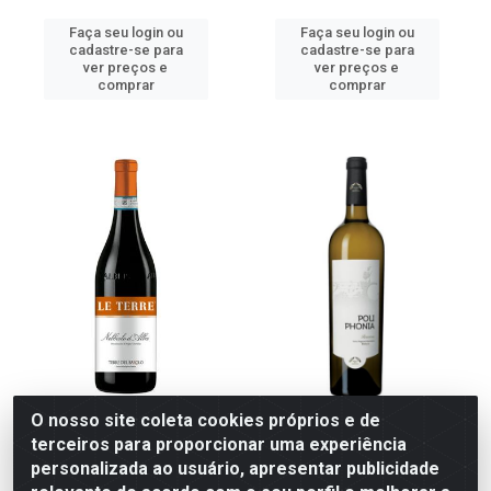
Faça seu login ou
Faça seu login ou
cadastre-se para
cadastre-se para
ver preços e
ver preços e
comprar
comprar
VH TTO NEBBIOLO D ALBA
VH BCO POLIPHONIA
O nosso site coleta cookies próprios e de
LE TERRE 14% 750ML
RESERVA 750ML
terceiros para proporcionar uma experiência
personalizada ao usuário, apresentar publicidade
Código: 16299
Código: 14115