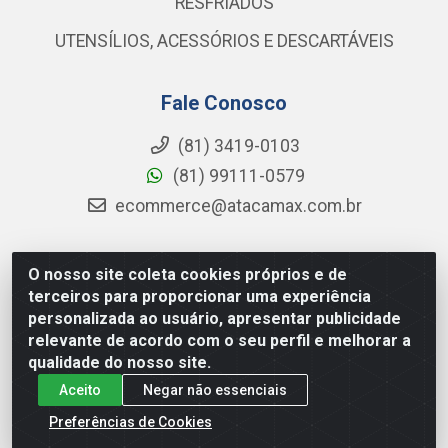
RESFRIADOS
UTENSÍLIOS, ACESSÓRIOS E DESCARTÁVEIS
Fale Conosco
(81) 3419-0103
(81) 99111-0579
ecommerce@atacamax.com.br
O nosso site coleta cookies próprios e de
Atacamax Importadora de Alimentos LTDA - RODOVIA BR-
terceiros para proporcionar uma experiência
101 - SUL, KM 79,60 GP E GALPAO:D - Muribeca, Jaboatão dos
personalizada ao usuário, apresentar publicidade
Guararapes - PE, 54355-010 - CNPJ 08.305.623/0001-84
relevante de acordo com o seu perfil e melhorar a
qualidade do nosso site.
Aceito
Negar não essenciais
Preferências de Cookies