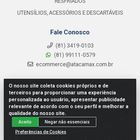
RESFRIADOS
UTENSÍLIOS, ACESSÓRIOS E DESCARTÁVEIS
Fale Conosco
(81) 3419-0103
(81) 99111-0579
ecommerce@atacamax.com.br
O nosso site coleta cookies próprios e de
Atacamax Importadora de Alimentos LTDA - RODOVIA BR-
terceiros para proporcionar uma experiência
101 - SUL, KM 79,60 GP E GALPAO:D - Muribeca, Jaboatão dos
personalizada ao usuário, apresentar publicidade
Guararapes - PE, 54355-010 - CNPJ 08.305.623/0001-84
relevante de acordo com o seu perfil e melhorar a
qualidade do nosso site.
Aceito
Negar não essenciais
Preferências de Cookies