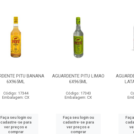
RDENTE PITU BANANA
AGUARDENTE PITU LIMAO
AGUARDE
6X965ML
6X965ML
LAT
Código: 17344
Código: 17343
C
Embalagem: CX
Embalagem: CX
Emb
Faça seu login ou
Faça seu login ou
Faça
cadastre-se para
cadastre-se para
cada
ver preços e
ver preços e
ve
comprar
comprar