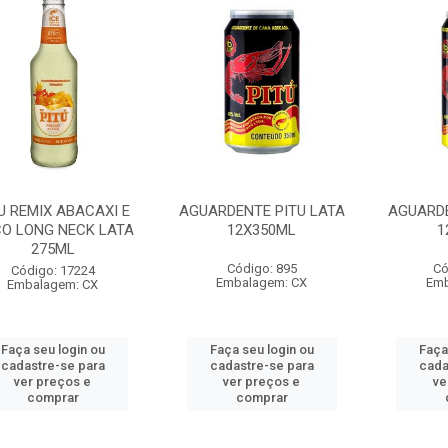
U REMIX ABACAXI E
AGUARDENTE PITU LATA
AGUARDE
O LONG NECK LATA
12X350ML
1
275ML
Código: 895
Có
Código: 17224
Embalagem: CX
Emb
Embalagem: CX
Faça seu login ou
Faça seu login ou
Faça
cadastre-se para
cadastre-se para
cada
ver preços e
ver preços e
ve
comprar
comprar