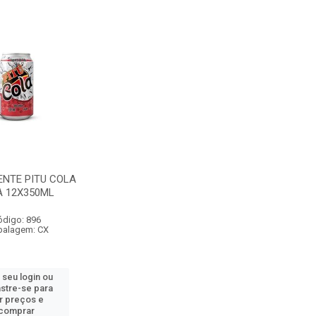
NTE PITU COLA
A 12X350ML
ódigo: 896
alagem: CX
 seu login ou
stre-se para
r preços e
comprar