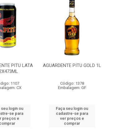
NTE PITU LATA
AGUARDENTE PITU GOLD 1L
2X473ML
digo: 1107
Código: 1378
alagem: CX
Embalagem: GF
 seu login ou
Faça seu login ou
stre-se para
cadastre-se para
r preços e
ver preços e
comprar
comprar