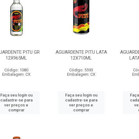
UARDENTE PITU GR
AGUARDENTE PITU LATA
AGUARDE
12X965ML
12X710ML
LAT
Código: 1080
Código: 5593
Có
Embalagem: CX
Embalagem: CX
Emb
Faça seu login ou
Faça seu login ou
Faça
cadastre-se para
cadastre-se para
cada
ver preços e
ver preços e
ve
comprar
comprar