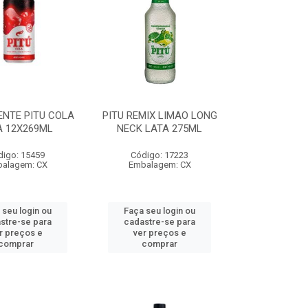
NTE PITU COLA
PITU REMIX LIMAO LONG
A 12X269ML
NECK LATA 275ML
digo: 15459
Código: 17223
alagem: CX
Embalagem: CX
 seu login ou
Faça seu login ou
stre-se para
cadastre-se para
r preços e
ver preços e
comprar
comprar