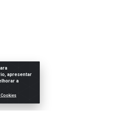
para
io, apresentar
elhorar a
 Cookies