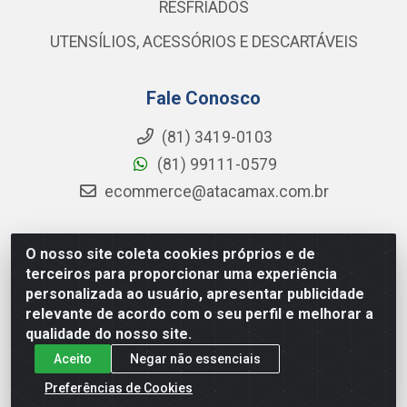
RESFRIADOS
UTENSÍLIOS, ACESSÓRIOS E DESCARTÁVEIS
Fale Conosco
(81) 3419-0103
(81) 99111-0579
ecommerce@atacamax.com.br
O nosso site coleta cookies próprios e de
Atacamax Importadora de Alimentos LTDA - RODOVIA BR-
terceiros para proporcionar uma experiência
101 - SUL, KM 79,60 GP E GALPAO:D - Muribeca, Jaboatão dos
personalizada ao usuário, apresentar publicidade
Guararapes - PE, 54355-010 - CNPJ 08.305.623/0001-84
relevante de acordo com o seu perfil e melhorar a
qualidade do nosso site.
Aceito
Negar não essenciais
Preferências de Cookies