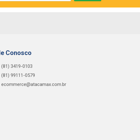
le Conosco
(81) 3419-0103
(81) 99111-0579
ecommerce@atacamax.com.br