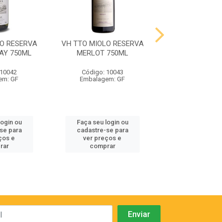
LO RESERVA
VH TTO MIOLO RESERVA
VH TTO MIOLO 
AY 750ML
MERLOT 750ML
CABERNET SA
750ML
 10042
Código: 10043
Código: 10
em: GF
Embalagem: GF
Embalagem:
login ou
Faça seu login ou
Faça seu log
se para
cadastre-se para
cadastre-se
ços e
ver preços e
ver preços
rar
comprar
compra