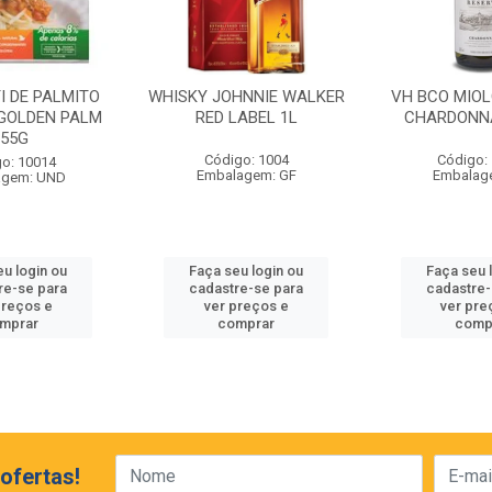
I DE PALMITO
WHISKY JOHNNIE WALKER
VH BCO MIO
GOLDEN PALM
RED LABEL 1L
CHARDONN
255G
Código: 1004
Código:
o: 10014
Embalagem: GF
Embalag
agem: UND
eu login ou
Faça seu login ou
Faça seu 
re-se para
cadastre-se para
cadastre-
preços e
ver preços e
ver pre
mprar
comprar
comp
ofertas!