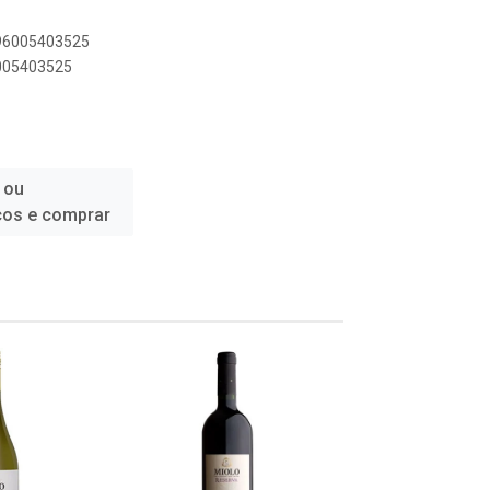
896005403525
6005403525
 ou
ços e comprar