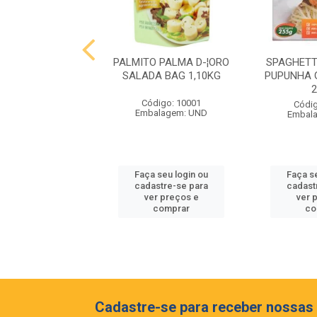
 MIOLO RESERVA
PALMITO PALMA D-¦ORO
SPAGHETT
NET SAUVIGNON
SALADA BAG 1,10KG
PUPUNHA 
EIA 375ML
Código: 10001
digo: 10062
Códig
Embalagem: UND
balagem: GF
Embal
 seu login ou
Faça seu login ou
Faça s
astre-se para
cadastre-se para
cadast
er preços e
ver preços e
ver 
comprar
comprar
co
Cadastre-se para receber nossas 