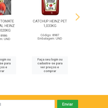
 TOMATE
CATCHUP HEINZ PET
MAIONESE OD
AL HEINZ
1,033KG
BISNAGA 24
,020KG
Código: 8987
Código: 9
 8986
Embalagem: UND
Embalagem:
m: UND
login ou
Faça seu login ou
Faça seu log
se para
cadastre-se para
cadastre-se
ços e
ver preços e
ver preços
rar
comprar
compra