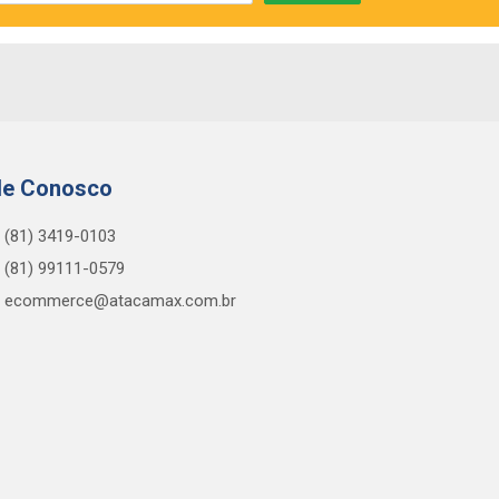
le Conosco
(81) 3419-0103
(81) 99111-0579
ecommerce@atacamax.com.br