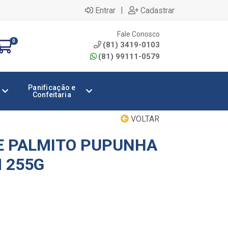
|
Entrar
Cadastrar
Fale Conosco
0
(81) 3419-0103
(81) 99111-0579
Panificação e
Confeitaria
VOLTAR
E PALMITO PUPUNHA
 255G