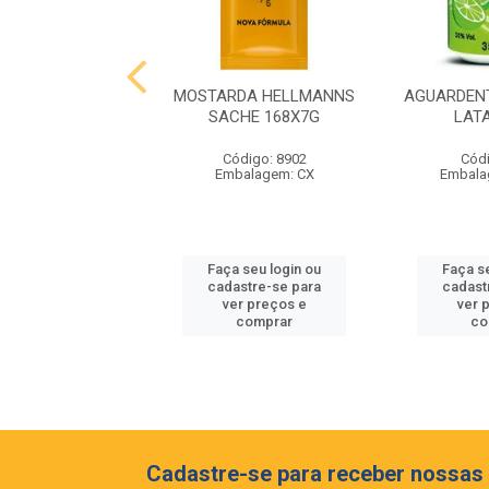
ALIBU COCONUT
MOSTARDA HELLMANNS
AGUARDENT
750ML
SACHE 168X7G
LAT
ódigo: 9092
Código: 8902
Códi
balagem: GF
Embalagem: CX
Embala
 seu login ou
Faça seu login ou
Faça s
astre-se para
cadastre-se para
cadast
er preços e
ver preços e
ver 
comprar
comprar
co
Cadastre-se para receber nossas 