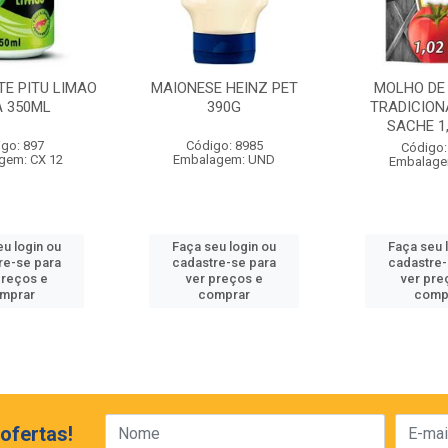
E PITU LIMAO
MAIONESE HEINZ PET
MOLHO DE
A 350ML
390G
TRADICION
SACHE 1
go: 897
Código: 8985
Código:
gem: CX 12
Embalagem: UND
Embalage
eu login ou
Faça seu login ou
Faça seu 
re-se para
cadastre-se para
cadastre-
preços e
ver preços e
ver pre
mprar
comprar
comp
ofertas!