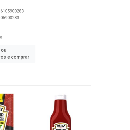
896105900283
6105900283
OS
 ou
ços e comprar