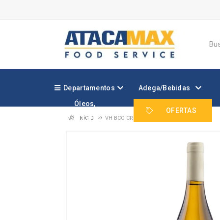
Departamentos
Adega/Bebidas
Óleos,
Margarinas e
OFERTAS
Gorduras
INÍCIO
VH BCO CRUX CHARDONNAY 750ML