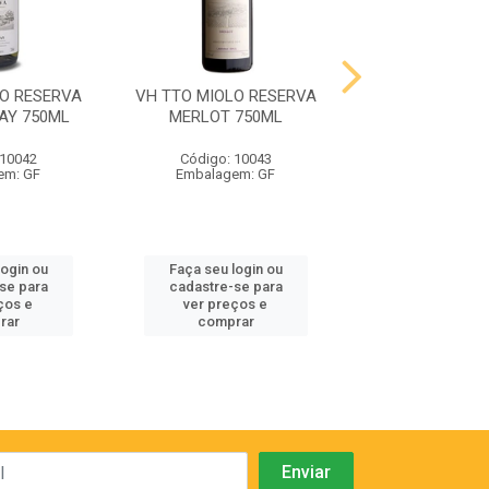
LO RESERVA
VH TTO MIOLO RESERVA
VH TTO MIOLO 
AY 750ML
MERLOT 750ML
CABERNET SA
750ML
 10042
Código: 10043
Código: 10
em: GF
Embalagem: GF
Embalagem:
login ou
Faça seu login ou
Faça seu log
se para
cadastre-se para
cadastre-se
ços e
ver preços e
ver preços
rar
comprar
compra