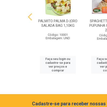
 MIOLO RESERVA
PALMITO PALMA D-¦ORO
SPAGHETT
NET SAUVIGNON
SALADA BAG 1,10KG
PUPUNHA 
EIA 375ML
Código: 10001
digo: 10062
Códig
Embalagem: UND
balagem: GF
Embal
 seu login ou
Faça seu login ou
Faça s
astre-se para
cadastre-se para
cadast
er preços e
ver preços e
ver 
comprar
comprar
co
Cadastre-se para receber nossas 