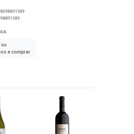
798098891589
8098891589
ORA
 ou
ços e comprar