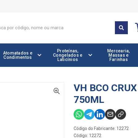
Proteínas,
Mercearia,
Atomatados e
Congelados e
Massas e
Condimentos
Laticínios
Farinhas
VH BCO CRU
750ML
Código do Fabricante: 12272
Código: 12272