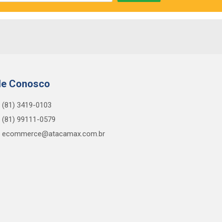
le Conosco
(81) 3419-0103
(81) 99111-0579
ecommerce@atacamax.com.br