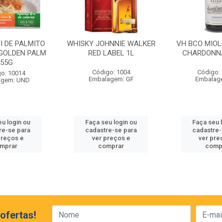
I DE PALMITO
WHISKY JOHNNIE WALKER
VH BCO MIO
GOLDEN PALM
RED LABEL 1L
CHARDONN
255G
Código: 1004
Código:
o: 10014
Embalagem: GF
Embalag
agem: UND
eu login ou
Faça seu login ou
Faça seu 
re-se para
cadastre-se para
cadastre-
preços e
ver preços e
ver pre
mprar
comprar
comp
ofertas!