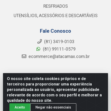
RESFRIADOS
UTENSÍLIOS, ACESSÓRIOS E DESCARTÁVEIS
Fale Conosco
(81) 3419-0103
(81) 99111-0579
ecommerce@atacamax.com.br
Atacamax Importadora de Alimentos LTDA - RODOVIA
O nosso site coleta cookies próprios e de
BR-101 - SUL, KM 79,60 GP E GALPAO:D - Muribeca,
terceiros para proporcionar uma experiência
Jaboatão dos Guararapes - PE, 54355-010 - CNPJ
personalizada ao usuário, apresentar publicidade
08.305.623/0001-84
relevante de acordo com o seu perfil e melhorar a
qualidade do nosso site.
Aceito
Negar não essenciais