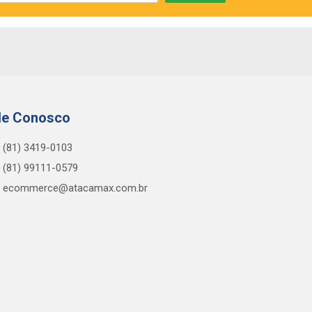
le Conosco
(81) 3419-0103
(81) 99111-0579
ecommerce@atacamax.com.br