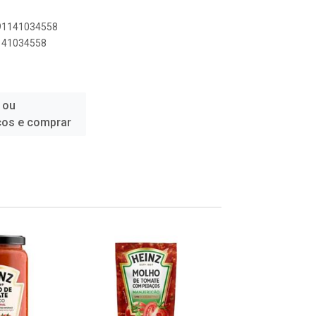
891141034558
1141034558
 ou
ços e comprar