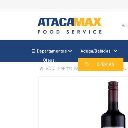
Departamentos
Adega/Bebidas
Óleos,
Margarinas e
OFERTAS
Gorduras
INÍCIO
VH TTO MARCUS JAMES CAB FRANC 750ML