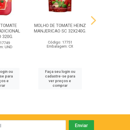
 TOMATE
MOLHO DE TOMATE HEINZ
MCC SURECRI
ADICIONAL
MANJERICAO SC 32X240G.
FRIES 4x2,
 320G.
Código: 17751
Código: 17
 17749
Embalagem: CX
Embalagem:
m: UND
login ou
Faça seu login ou
Faça seu log
se para
cadastre-se para
cadastre-se
ços e
ver preços e
ver preços
rar
comprar
compra