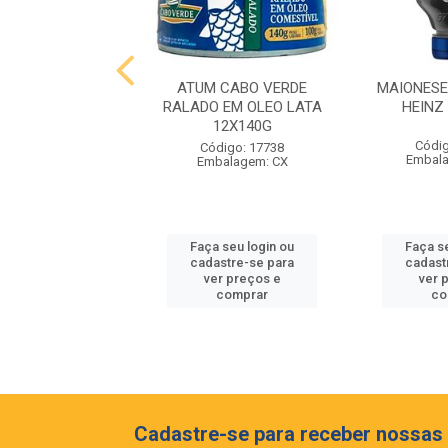
ITONA VERDE
ATUM CABO VERDE
MAIONES
ADA PIMENTAO
RALADO EM OLEO LATA
HEINZ
 BLACK 1,8KG
12X140G
Códig
digo: 18233
Código: 17738
Embal
alagem: UND
Embalagem: CX
 seu login ou
Faça seu login ou
Faça s
astre-se para
cadastre-se para
cadast
er preços e
ver preços e
ver 
comprar
comprar
co
Cadastre-se para receber nossas 