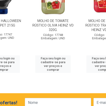
E HALLOWEEN
MOLHO DE TOMATE
MOLHO DE
 PET 215G
RÚSTICO OLIVA HEINZ VD
RÚSTICO TR
320G.
HEINZ VD
o: 17747
Código: 17748
Código:
agem: UND
Embalagem: UND
Embalage
eu login ou
Faça seu login ou
Faça seu 
re-se para
cadastre-se para
cadastre-
preços e
ver preços e
ver pre
mprar
comprar
comp
ofertas!