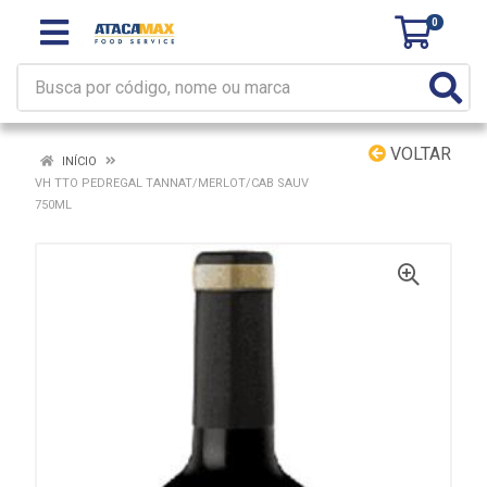
0
VOLTAR
INÍCIO
VH TTO PEDREGAL TANNAT/MERLOT/CAB SAUV
750ML