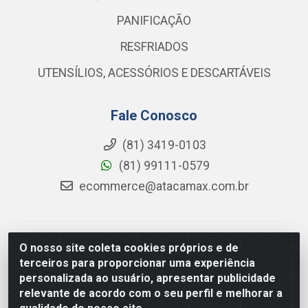
PANIFICAÇÃO
RESFRIADOS
UTENSÍLIOS, ACESSÓRIOS E DESCARTÁVEIS
Fale Conosco
(81) 3419-0103
(81) 99111-0579
ecommerce@atacamax.com.br
Atacamax Importadora de Alimentos LTDA - RODOVIA
O nosso site coleta cookies próprios e de
BR-101 - SUL, KM 79,60 GP E GALPAO:D - Muribeca,
terceiros para proporcionar uma experiência
Jaboatão dos Guararapes - PE, 54355-010 - CNPJ
personalizada ao usuário, apresentar publicidade
08.305.623/0001-84
relevante de acordo com o seu perfil e melhorar a