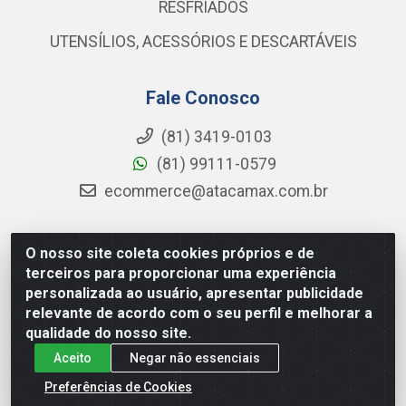
RESFRIADOS
UTENSÍLIOS, ACESSÓRIOS E DESCARTÁVEIS
Fale Conosco
(81) 3419-0103
(81) 99111-0579
ecommerce@atacamax.com.br
O nosso site coleta cookies próprios e de
Atacamax Importadora de Alimentos LTDA - RODOVIA BR-
terceiros para proporcionar uma experiência
101 - SUL, KM 79,60 GP E GALPAO:D - Muribeca, Jaboatão dos
personalizada ao usuário, apresentar publicidade
Guararapes - PE, 54355-010 - CNPJ 08.305.623/0001-84
relevante de acordo com o seu perfil e melhorar a
qualidade do nosso site.
Aceito
Negar não essenciais
Preferências de Cookies