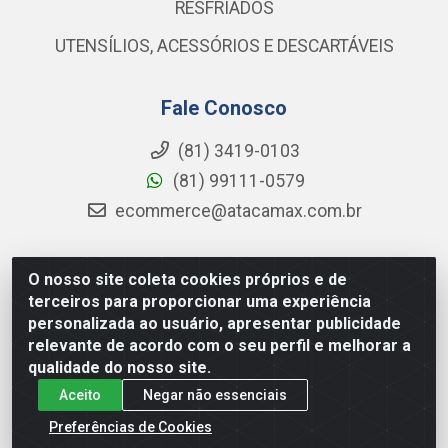
RESFRIADOS
UTENSÍLIOS, ACESSÓRIOS E DESCARTÁVEIS
Fale Conosco
(81) 3419-0103
(81) 99111-0579
ecommerce@atacamax.com.br
O nosso site coleta cookies próprios e de
Atacamax Importadora de Alimentos LTDA - RODOVIA BR-
terceiros para proporcionar uma experiência
101 - SUL, KM 79,60 GP E GALPAO:D - Muribeca, Jaboatão dos
personalizada ao usuário, apresentar publicidade
Guararapes - PE, 54355-010 - CNPJ 08.305.623/0001-84
relevante de acordo com o seu perfil e melhorar a
qualidade do nosso site.
Aceito
Negar não essenciais
Preferências de Cookies