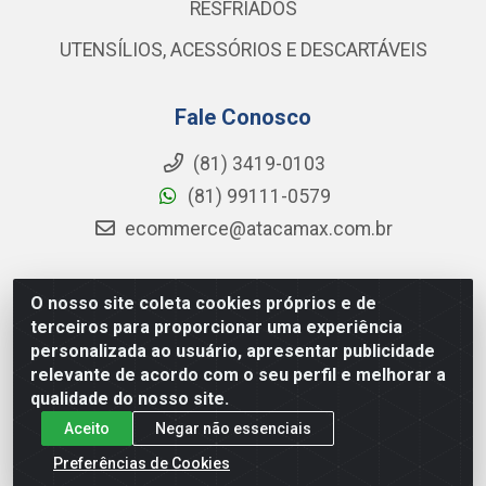
RESFRIADOS
UTENSÍLIOS, ACESSÓRIOS E DESCARTÁVEIS
Fale Conosco
(81) 3419-0103
(81) 99111-0579
ecommerce@atacamax.com.br
O nosso site coleta cookies próprios e de
Atacamax Importadora de Alimentos LTDA - RODOVIA BR-
terceiros para proporcionar uma experiência
101 - SUL, KM 79,60 GP E GALPAO:D - Muribeca, Jaboatão dos
personalizada ao usuário, apresentar publicidade
Guararapes - PE, 54355-010 - CNPJ 08.305.623/0001-84
relevante de acordo com o seu perfil e melhorar a
qualidade do nosso site.
Aceito
Negar não essenciais
Preferências de Cookies