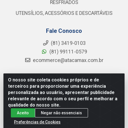
RESFRIADOS
UTENSÍLIOS, ACESSÓRIOS E DESCARTÁVEIS
Fale Conosco
(81) 3419-0103
(81) 99111-0579
ecommerce@atacamax.com.br
O nosso site coleta cookies próprios e de
Atacamax Importadora de Alimentos LTDA - RODOVIA BR-
terceiros para proporcionar uma experiência
101 - SUL, KM 79,60 GP E GALPAO:D - Muribeca, Jaboatão dos
personalizada ao usuário, apresentar publicidade
Guararapes - PE, 54355-010 - CNPJ 08.305.623/0001-84
relevante de acordo com o seu perfil e melhorar a
qualidade do nosso site.
Aceito
Negar não essenciais
Preferências de Cookies