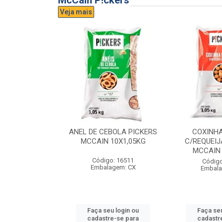
McCain P!ckers
Veja mais
DE QUEIJO
ANEL DE CEBOLA PICKERS
COXINH
CCAIN 6X1KG
MCCAIN 10X1,05KG
C/REQUEIJ
MCCAIN 
o: 17300
Código: 16511
Código
agem: CX
Embalagem: CX
Embala
u login ou
Faça seu login ou
Faça seu
e-se para
cadastre-se para
cadastr