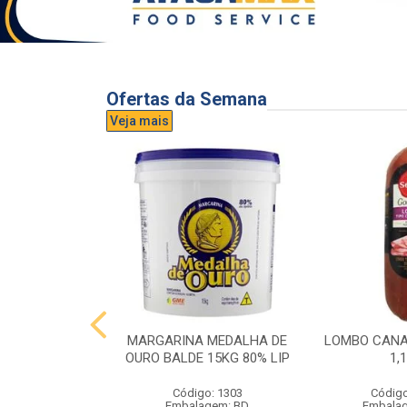
Ofertas da Semana
Veja mais
UVA AURORA
MARGARINA MEDALHA DE
LOMBO CANA
IDRO 1,5L
OURO BALDE 15KG 80% LIP
1,
o: 3296
Código: 1303
Código
gem: UND
Embalagem: BD
Embala