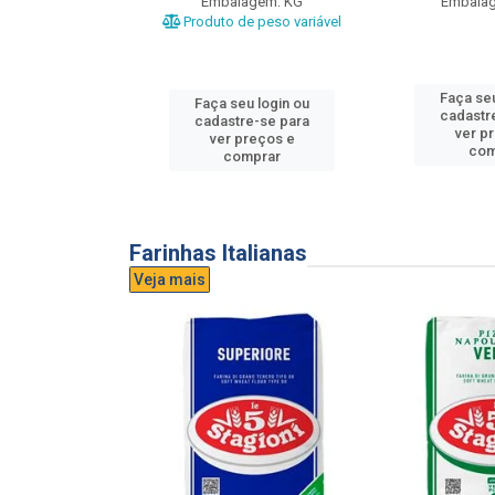
gem: UND
Embalagem: KG
Embala
Produto de peso variável
u login ou
Faça seu
Faça seu login ou
e-se para
cadastr
cadastre-se para
reços e
ver p
ver preços e
mprar
com
comprar
Farinhas Italianas
Veja mais