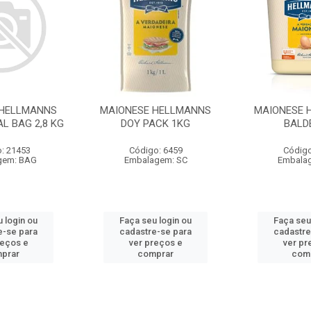
 HELLMANNS
MAIONESE HELLMANNS
MAIONESE 
L BAG 2,8 KG
DOY PACK 1KG
BALD
: 21453
Código: 6459
Código
gem: BAG
Embalagem: SC
Embala
 login ou
Faça seu login ou
Faça seu
e-se para
cadastre-se para
cadastre
reços e
ver preços e
ver pr
prar
comprar
com