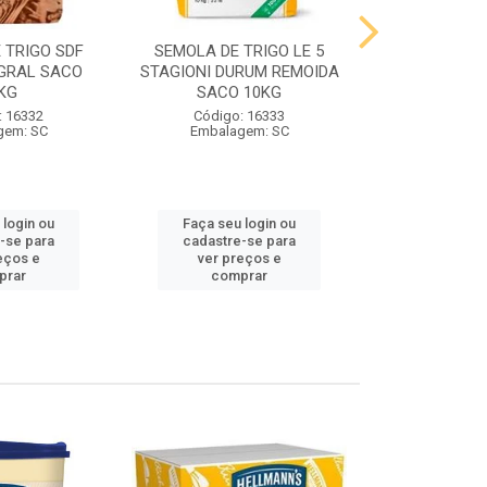
 TRIGO SDF
SEMOLA DE TRIGO LE 5
FARINHA DE 
GRAL SACO
STAGIONI DURUM REMOIDA
STAGIONI PA
KG
SACO 10KG
10
: 16332
Código: 16333
Código:
gem: SC
Embalagem: SC
Embalag
 login ou
Faça seu login ou
Faça seu 
-se para
cadastre-se para
cadastre
eços e
ver preços e
ver pr
prar
comprar
comp