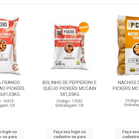
A FRANGO
BOLINHO DE PEPPERONI E
NACHOS D
AO PICKERS
QUEIJO PICKERS MCCAIN
PICKERS MC
6X1,05KG
5X1,05KG
Código
: 16513
Código: 17232
Embala
gem: CX
Embalagem: CX
 login ou
Faça seu login ou
Faça seu
e-se para
cadastre-se para
cadastre