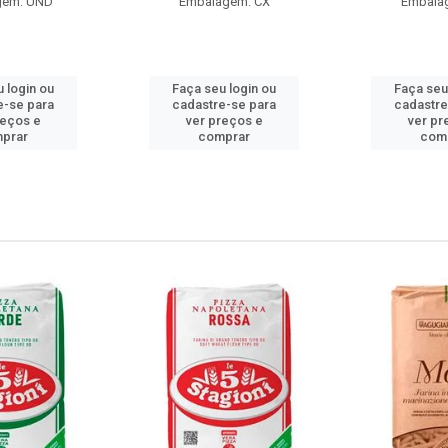
gem: UND
Embalagem: CX
Embala
 login ou
Faça seu login ou
Faça seu
e-se para
cadastre-se para
cadastre
reços e
ver preços e
ver pr
prar
comprar
com