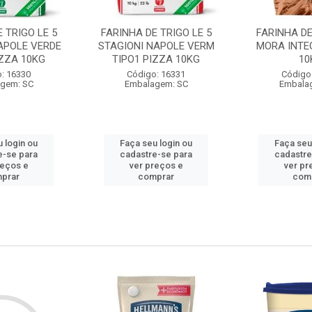
 TRIGO LE 5
FARINHA DE TRIGO LE 5
FARINHA DE
APOLE VERDE
STAGIONI NAPOLE VERM
MORA INTE
IZZA 10KG
TIPO1 PIZZA 10KG
10
: 16330
Código: 16331
Código
gem: SC
Embalagem: SC
Embala
 login ou
Faça seu login ou
Faça seu
e-se para
cadastre-se para
cadastre
reços e
ver preços e
ver pr
prar
comprar
com