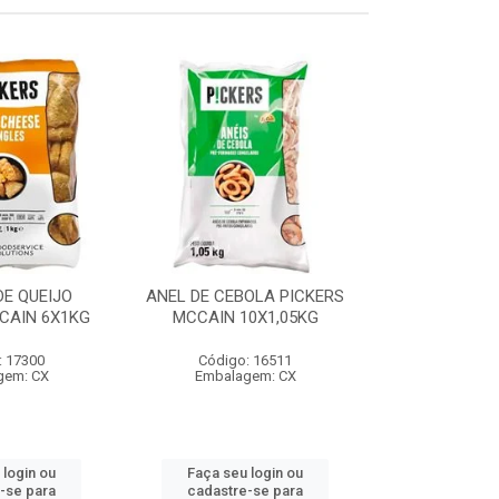
E QUEIJO
ANEL DE CEBOLA PICKERS
COXINHA
CAIN 6X1KG
MCCAIN 10X1,05KG
C/REQUEIJA
MCCAIN 6
: 17300
Código: 16511
Código:
gem: CX
Embalagem: CX
Embalag
 login ou
Faça seu login ou
Faça seu 
-se para
cadastre-se para
cadastre