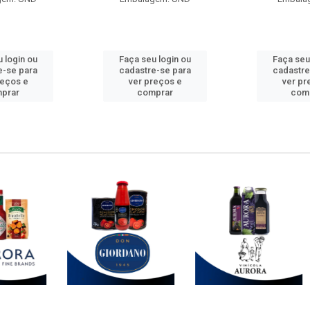
 login ou
Faça seu login ou
Faça seu
e-se para
cadastre-se para
cadastre
reços e
ver preços e
ver pr
prar
comprar
com