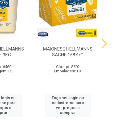
HELLMANNS
MAIONESE HELLMANNS
MOSTARDA 
E 3KG
SACHE 168X7G
SACHE 
: 6460
Código: 8502
Código
gem: BD
Embalagem: CX
Embalag
 login ou
Faça seu login ou
Faça seu 
-se para
cadastre-se para
cadastre
eços e
ver preços e
ver pr
prar
comprar
comp