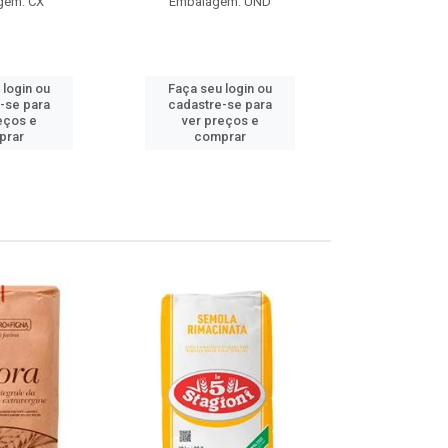
gem: CX
Embalagem: UND
Embalag
Produto de 
 login ou
Faça seu login ou
Faça seu 
-se para
cadastre-se para
cadastre
eços e
ver preços e
ver pr
prar
comprar
comp