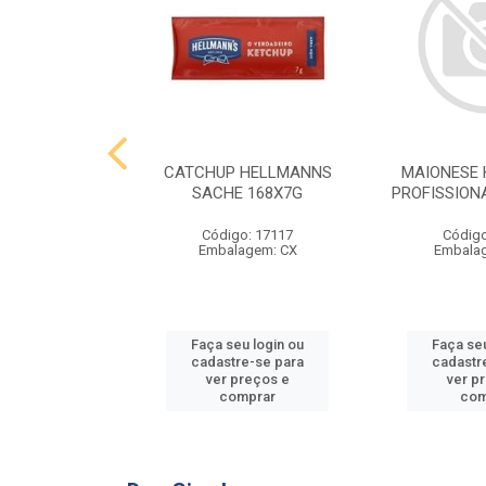
 HELLMANNS
CATCHUP HELLMANNS
MAIONESE
2,8 KG
SACHE 168X7G
PROFISSIONA
o: 9395
Código: 17117
Código
agem: SC
Embalagem: CX
Embala
u login ou
Faça seu login ou
Faça seu
e-se para
cadastre-se para
cadastr
reços e
ver preços e
ver p
mprar
comprar
com