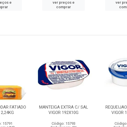
reços e
ver preços e
ver pr
prar
comprar
com
DDAR FATIADO
MANTEIGA EXTRA C/ SAL
REQUEIJA
 2,24KG
VIGOR 192X10G
VIGOR 
: 15791
Código: 15793
Código