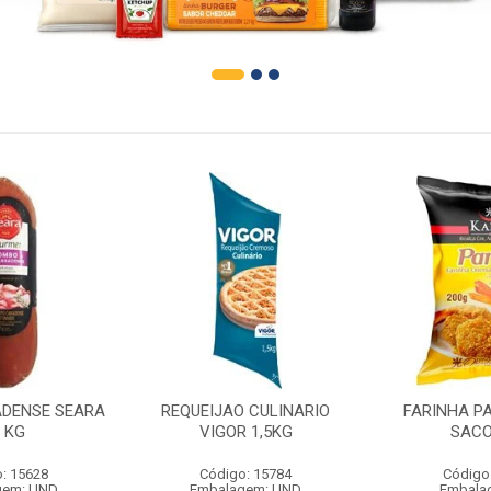
DENSE SEARA
REQUEIJAO CULINARIO
FARINHA P
1 KG
VIGOR 1,5KG
SACO
: 15628
Código: 15784
Código
gem: UND
Embalagem: UND
Embala