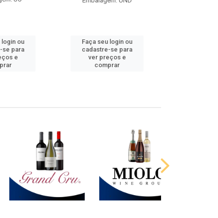
Embalagem: UND
 login ou
Faça seu login ou
Faça seu 
-se para
cadastre-se para
cadastre
eços e
ver preços e
ver pr
prar
comprar
comp