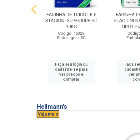
E TRIGO LE 5
FARINHA DE TRIGO LE 5
FARINHA DE
PASTA FRESCA
STAGIONI SUPERIORE SC
STAGIONI N
0KG
10KG
TIPO1 P
o: 16865
Código: 16329
Código
agem: SC
Embalagem: SC
Embala
u login ou
Faça seu login ou
Faça seu
e-se para
cadastre-se para
cadastr
reços e
ver preços e
ver p
mprar
comprar
com
Hellmann's
Veja mais