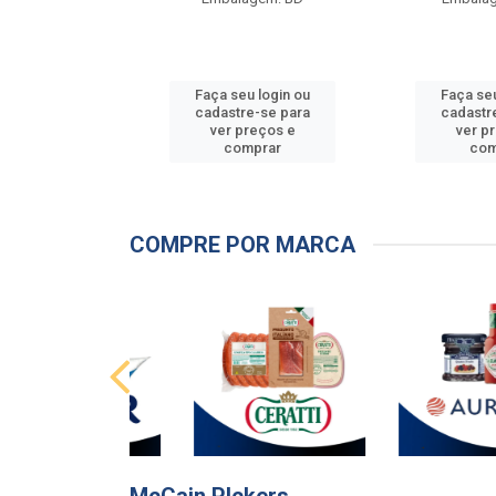
u login ou
Faça seu login ou
Faça seu
e-se para
cadastre-se para
cadastr
reços e
ver preços e
ver p
mprar
comprar
com
COMPRE POR MARCA