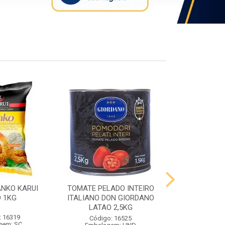
ANKO KARUI
TOMATE PELADO INTEIRO
QUEIJO PR
 1KG
ITALIANO DON GIORDANO
PRATO VIG
LATAO 2,5KG
: 16319
Código:
Código: 16525
gem: SC
Embalag