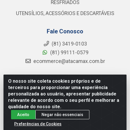
RESFRIADOS
UTENSÍLIOS, ACESSÓRIOS E DESCARTÁVEIS
Fale Conosco
(81) 3419-0103
(81) 99111-0579
ecommerce@atacamax.com.br
O nosso site coleta cookies próprios e de
Atacamax Importadora de Alimentos LTDA - RODOVIA BR-
terceiros para proporcionar uma experiência
101 - SUL, KM 79,60 GP E GALPAO:D - Muribeca, Jaboatão dos
personalizada ao usuário, apresentar publicidade
Guararapes - PE, 54355-010 - CNPJ 08.305.623/0001-84
relevante de acordo com o seu perfil e melhorar a
qualidade do nosso site.
Aceito
Negar não essenciais
Preferências de Cookies