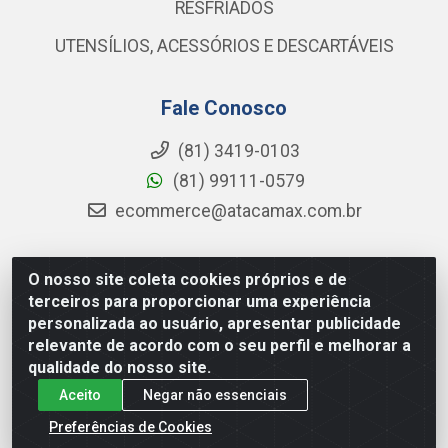
RESFRIADOS
UTENSÍLIOS, ACESSÓRIOS E DESCARTÁVEIS
Fale Conosco
(81) 3419-0103
(81) 99111-0579
ecommerce@atacamax.com.br
O nosso site coleta cookies próprios e de
Atacamax Importadora de Alimentos LTDA - RODOVIA BR-
terceiros para proporcionar uma experiência
101 - SUL, KM 79,60 GP E GALPAO:D - Muribeca, Jaboatão dos
personalizada ao usuário, apresentar publicidade
Guararapes - PE, 54355-010 - CNPJ 08.305.623/0001-84
relevante de acordo com o seu perfil e melhorar a
qualidade do nosso site.
Aceito
Negar não essenciais
Preferências de Cookies