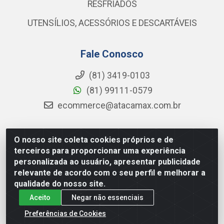
RESFRIADOS
UTENSÍLIOS, ACESSÓRIOS E DESCARTÁVEIS
Fale Conosco
(81) 3419-0103
(81) 99111-0579
ecommerce@atacamax.com.br
O nosso site coleta cookies próprios e de
Atacamax Importadora de Alimentos LTDA - RODOVIA BR-
terceiros para proporcionar uma experiência
101 - SUL, KM 79,60 GP E GALPAO:D - Muribeca, Jaboatão dos
personalizada ao usuário, apresentar publicidade
Guararapes - PE, 54355-010 - CNPJ 08.305.623/0001-84
relevante de acordo com o seu perfil e melhorar a
qualidade do nosso site.
Aceito
Negar não essenciais
Preferências de Cookies