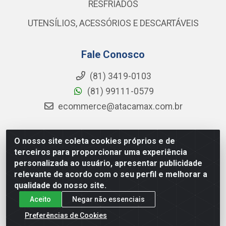
RESFRIADOS
UTENSÍLIOS, ACESSÓRIOS E DESCARTÁVEIS
Fale Conosco
(81) 3419-0103
(81) 99111-0579
ecommerce@atacamax.com.br
O nosso site coleta cookies próprios e de
Atacamax Importadora de Alimentos LTDA - RODOVIA BR-
terceiros para proporcionar uma experiência
101 - SUL, KM 79,60 GP E GALPAO:D - Muribeca, Jaboatão dos
personalizada ao usuário, apresentar publicidade
Guararapes - PE, 54355-010 - CNPJ 08.305.623/0001-84
relevante de acordo com o seu perfil e melhorar a
qualidade do nosso site.
Aceito
Negar não essenciais
Preferências de Cookies