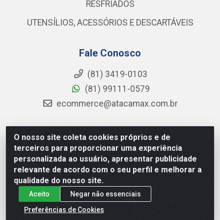
RESFRIADOS
UTENSÍLIOS, ACESSÓRIOS E DESCARTÁVEIS
Fale Conosco
(81) 3419-0103
(81) 99111-0579
ecommerce@atacamax.com.br
O nosso site coleta cookies próprios e de
Atacamax Importadora de Alimentos LTDA - RODOVIA BR-
terceiros para proporcionar uma experiência
101 - SUL, KM 79,60 GP E GALPAO:D - Muribeca, Jaboatão dos
personalizada ao usuário, apresentar publicidade
Guararapes - PE, 54355-010 - CNPJ 08.305.623/0001-84
relevante de acordo com o seu perfil e melhorar a
qualidade do nosso site.
Aceito
Negar não essenciais
Preferências de Cookies