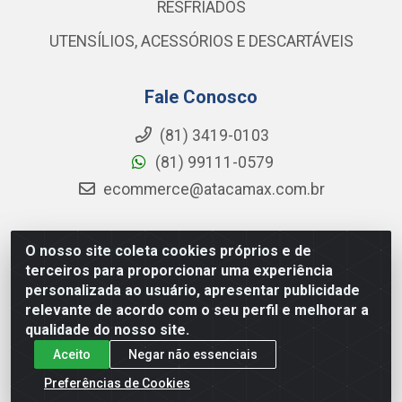
RESFRIADOS
UTENSÍLIOS, ACESSÓRIOS E DESCARTÁVEIS
Fale Conosco
(81) 3419-0103
(81) 99111-0579
ecommerce@atacamax.com.br
O nosso site coleta cookies próprios e de
Atacamax Importadora de Alimentos LTDA - RODOVIA BR-
terceiros para proporcionar uma experiência
101 - SUL, KM 79,60 GP E GALPAO:D - Muribeca, Jaboatão dos
personalizada ao usuário, apresentar publicidade
Guararapes - PE, 54355-010 - CNPJ 08.305.623/0001-84
relevante de acordo com o seu perfil e melhorar a
qualidade do nosso site.
Aceito
Negar não essenciais
Preferências de Cookies