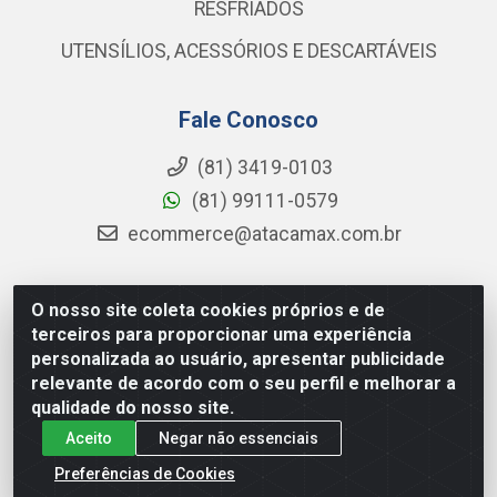
RESFRIADOS
UTENSÍLIOS, ACESSÓRIOS E DESCARTÁVEIS
Fale Conosco
(81) 3419-0103
(81) 99111-0579
ecommerce@atacamax.com.br
O nosso site coleta cookies próprios e de
Atacamax Importadora de Alimentos LTDA - RODOVIA BR-
terceiros para proporcionar uma experiência
101 - SUL, KM 79,60 GP E GALPAO:D - Muribeca, Jaboatão dos
personalizada ao usuário, apresentar publicidade
Guararapes - PE, 54355-010 - CNPJ 08.305.623/0001-84
relevante de acordo com o seu perfil e melhorar a
qualidade do nosso site.
Aceito
Negar não essenciais
Preferências de Cookies