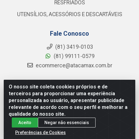
RESFRIADOS
UTENSÍLIOS, ACESSÓRIOS E DESCARTÁVEIS
Fale Conosco
(81) 3419-0103
(81) 99111-0579
ecommerce@atacamax.com.br
O nosso site coleta cookies próprios e de
Atacamax Importadora de Alimentos LTDA - RODOVIA BR-
terceiros para proporcionar uma experiência
101 - SUL, KM 79,60 GP E GALPAO:D - Muribeca, Jaboatão dos
personalizada ao usuário, apresentar publicidade
Guararapes - PE, 54355-010 - CNPJ 08.305.623/0001-84
relevante de acordo com o seu perfil e melhorar a
qualidade do nosso site.
Aceito
Negar não essenciais
Preferências de Cookies