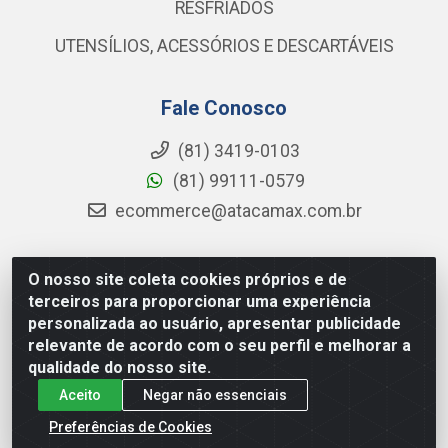
RESFRIADOS
UTENSÍLIOS, ACESSÓRIOS E DESCARTÁVEIS
Fale Conosco
(81) 3419-0103
(81) 99111-0579
ecommerce@atacamax.com.br
O nosso site coleta cookies próprios e de
Atacamax Importadora de Alimentos LTDA - RODOVIA BR-
terceiros para proporcionar uma experiência
101 - SUL, KM 79,60 GP E GALPAO:D - Muribeca, Jaboatão dos
personalizada ao usuário, apresentar publicidade
Guararapes - PE, 54355-010 - CNPJ 08.305.623/0001-84
relevante de acordo com o seu perfil e melhorar a
qualidade do nosso site.
Aceito
Negar não essenciais
Preferências de Cookies