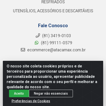
RESFRIADOS
UTENSÍLIOS, ACESSÓRIOS E DESCARTÁVEIS
Fale Conosco
(81) 3419-0103
(81) 99111-0579
ecommerce@atacamax.com.br
O nosso site coleta cookies próprios e de
Atacamax Importadora de Alimentos LTDA - RODOVIA BR-
terceiros para proporcionar uma experiência
101 - SUL, KM 79,60 GP E GALPAO:D - Muribeca, Jaboatão dos
personalizada ao usuário, apresentar publicidade
Guararapes - PE, 54355-010 - CNPJ 08.305.623/0001-84
relevante de acordo com o seu perfil e melhorar a
qualidade do nosso site.
Aceito
Negar não essenciais
Preferências de Cookies