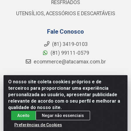
RESFRIADOS
UTENSÍLIOS, ACESSÓRIOS E DESCARTÁVEIS
Fale Conosco
(81) 3419-0103
(81) 99111-0579
ecommerce@atacamax.com.br
O nosso site coleta cookies próprios e de
Atacamax Importadora de Alimentos LTDA - RODOVIA BR-
terceiros para proporcionar uma experiência
101 - SUL, KM 79,60 GP E GALPAO:D - Muribeca, Jaboatão dos
personalizada ao usuário, apresentar publicidade
Guararapes - PE, 54355-010 - CNPJ 08.305.623/0001-84
relevante de acordo com o seu perfil e melhorar a
qualidade do nosso site.
Aceito
Negar não essenciais
Preferências de Cookies