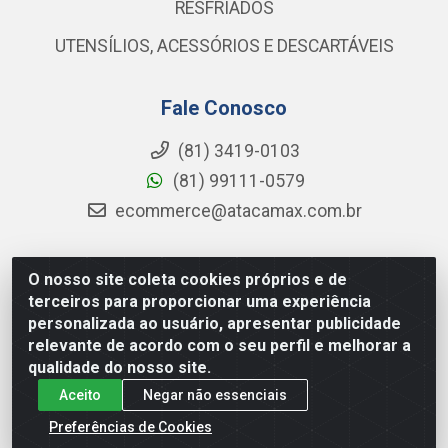
RESFRIADOS
UTENSÍLIOS, ACESSÓRIOS E DESCARTÁVEIS
Fale Conosco
(81) 3419-0103
(81) 99111-0579
ecommerce@atacamax.com.br
O nosso site coleta cookies próprios e de
Atacamax Importadora de Alimentos LTDA - RODOVIA BR-
terceiros para proporcionar uma experiência
101 - SUL, KM 79,60 GP E GALPAO:D - Muribeca, Jaboatão dos
personalizada ao usuário, apresentar publicidade
Guararapes - PE, 54355-010 - CNPJ 08.305.623/0001-84
relevante de acordo com o seu perfil e melhorar a
qualidade do nosso site.
Aceito
Negar não essenciais
Preferências de Cookies