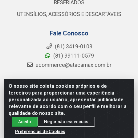
RESFRIADOS
UTENSÍLIOS, ACESSÓRIOS E DESCARTÁVEIS
Fale Conosco
(81) 3419-0103
(81) 99111-0579
ecommerce@atacamax.com.br
O nosso site coleta cookies próprios e de
Atacamax Importadora de Alimentos LTDA - RODOVIA BR-
terceiros para proporcionar uma experiência
101 - SUL, KM 79,60 GP E GALPAO:D - Muribeca, Jaboatão dos
personalizada ao usuário, apresentar publicidade
Guararapes - PE, 54355-010 - CNPJ 08.305.623/0001-84
relevante de acordo com o seu perfil e melhorar a
qualidade do nosso site.
Aceito
Negar não essenciais
Preferências de Cookies