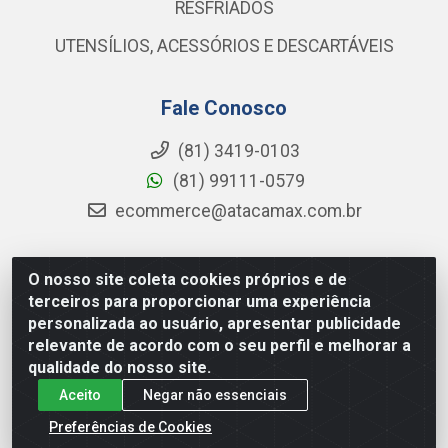
RESFRIADOS
UTENSÍLIOS, ACESSÓRIOS E DESCARTÁVEIS
Fale Conosco
(81) 3419-0103
(81) 99111-0579
ecommerce@atacamax.com.br
O nosso site coleta cookies próprios e de
Atacamax Importadora de Alimentos LTDA - RODOVIA BR-
terceiros para proporcionar uma experiência
101 - SUL, KM 79,60 GP E GALPAO:D - Muribeca, Jaboatão dos
personalizada ao usuário, apresentar publicidade
Guararapes - PE, 54355-010 - CNPJ 08.305.623/0001-84
relevante de acordo com o seu perfil e melhorar a
qualidade do nosso site.
Aceito
Negar não essenciais
Preferências de Cookies