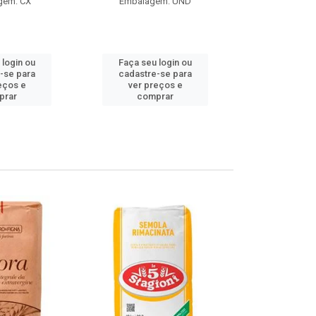
gem: CX
Embalagem: UND
Embalag
Produto de 
 login ou
Faça seu login ou
Faça seu 
-se para
cadastre-se para
cadastre
eços e
ver preços e
ver pr
prar
comprar
comp