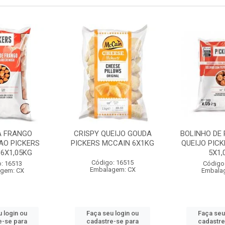
A FRANGO
CRISPY QUEIJO GOUDA
BOLINHO DE 
AO PICKERS
PICKERS MCCAIN 6X1KG
QUEIJO PIC
6X1,05KG
5X1,
Código: 16515
: 16513
Código
Embalagem: CX
gem: CX
Embala
 login ou
Faça seu login ou
Faça seu
e-se para
cadastre-se para
cadastre