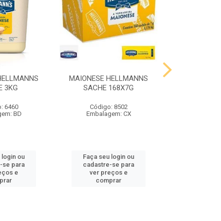
HELLMANNS
MAIONESE HELLMANNS
MOSTARDA 
E 3KG
SACHE 168X7G
SACHE 
: 6460
Código: 8502
Código
gem: BD
Embalagem: CX
Embalag
 login ou
Faça seu login ou
Faça seu 
-se para
cadastre-se para
cadastre
eços e
ver preços e
ver pr
prar
comprar
comp