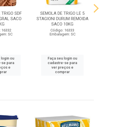
 TRIGO SDF
SEMOLA DE TRIGO LE 5
FARINHA DE 
GRAL SACO
STAGIONI DURUM REMOIDA
STAGIONI PA
KG
SACO 10KG
10
: 16332
Código: 16333
Código:
gem: SC
Embalagem: SC
Embalag
 login ou
Faça seu login ou
Faça seu 
-se para
cadastre-se para
cadastre
eços e
ver preços e
ver pr
prar
comprar
comp