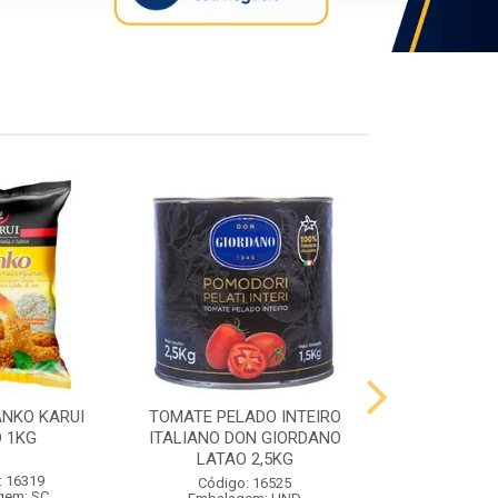
ANKO KARUI
TOMATE PELADO INTEIRO
QUEIJO PR
 1KG
ITALIANO DON GIORDANO
PRATO VIG
LATAO 2,5KG
: 16319
Código:
Código: 16525
gem: SC
Embalag