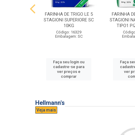
E TRIGO LE 5
FARINHA DE TRIGO LE 5
FARINHA DE
PASTA FRESCA
STAGIONI SUPERIORE SC
STAGIONI N
0KG
10KG
TIPO1 P
o: 16865
Código: 16329
Código
agem: SC
Embalagem: SC
Embala
u login ou
Faça seu login ou
Faça seu
e-se para
cadastre-se para
cadastr
reços e
ver preços e
ver p
mprar
comprar
com
Hellmann's
Veja mais