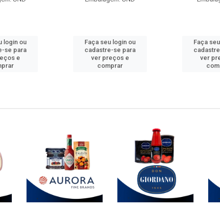
 login ou
Faça seu login ou
Faça seu
e-se para
cadastre-se para
cadastre
reços e
ver preços e
ver pr
prar
comprar
com