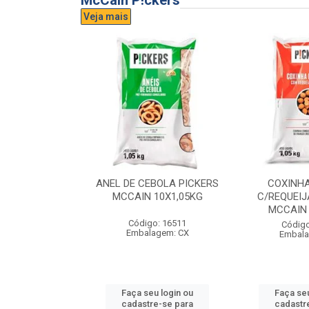
McCain P!ckers
Veja mais
DE QUEIJO
ANEL DE CEBOLA PICKERS
COXINH
CCAIN 6X1KG
MCCAIN 10X1,05KG
C/REQUEIJ
MCCAIN 
o: 17300
Código: 16511
Código
agem: CX
Embalagem: CX
Embala
u login ou
Faça seu login ou
Faça seu
e-se para
cadastre-se para
cadastr