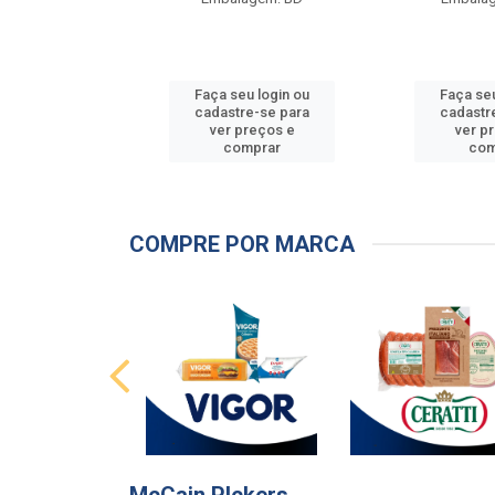
u login ou
Faça seu login ou
Faça seu
e-se para
cadastre-se para
cadastr
reços e
ver preços e
ver p
mprar
comprar
com
COMPRE POR MARCA