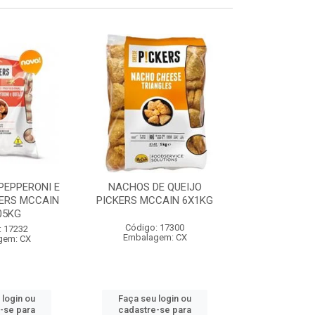
PEPPERONI E
NACHOS DE QUEIJO
ANEL DE CEB
KERS MCCAIN
PICKERS MCCAIN 6X1KG
MCCAIN 1
05KG
Código: 17300
Código:
: 17232
Embalagem: CX
Embalag
gem: CX
 login ou
Faça seu login ou
Faça seu 
-se para
cadastre-se para
cadastre