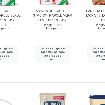
 TRIGO LE 5
FARINHA DE TRIGO LE 5
FARINHA DE
APOLE VERDE
STAGIONI NAPOLE VERM
MORA INTE
IZZA 10KG
TIPO1 PIZZA 10KG
10
: 16330
Código: 16331
Código
gem: SC
Embalagem: SC
Embala
 login ou
Faça seu login ou
Faça seu
e-se para
cadastre-se para
cadastre
reços e
ver preços e
ver pr
prar
comprar
com