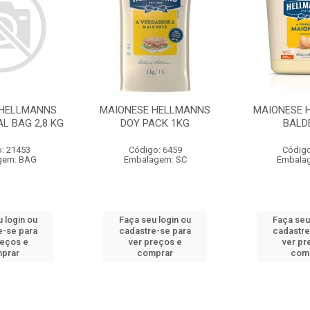
 HELLMANNS
MAIONESE HELLMANNS
MAIONESE 
L BAG 2,8 KG
DOY PACK 1KG
BALD
: 21453
Código: 6459
Código
gem: BAG
Embalagem: SC
Embala
 login ou
Faça seu login ou
Faça seu
e-se para
cadastre-se para
cadastre
reços e
ver preços e
ver pr
prar
comprar
com