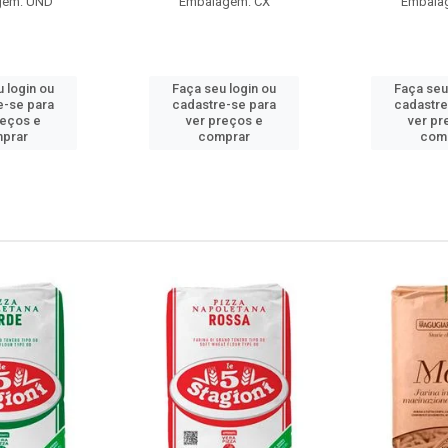
gem: UND
Embalagem: CX
Embala
 login ou
Faça seu login ou
Faça seu
e-se para
cadastre-se para
cadastre
reços e
ver preços e
ver pr
prar
comprar
com