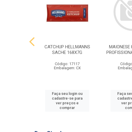
 HELLMANNS
CATCHUP HELLMANNS
MAIONESE
2,8 KG
SACHE 168X7G
PROFISSIONA
o: 9395
Código: 17117
Código
agem: SC
Embalagem: CX
Embala
u login ou
Faça seu login ou
Faça seu
e-se para
cadastre-se para
cadastr
reços e
ver preços e
ver p
mprar
comprar
com