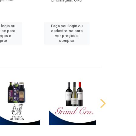
Embalagem: UND
 login ou
Faça seu login ou
Faça seu 
-se para
cadastre-se para
cadastre
eços e
ver preços e
ver pr
prar
comprar
comp