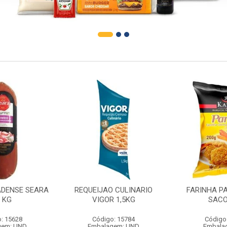
DENSE SEARA
REQUEIJAO CULINARIO
FARINHA P
1 KG
VIGOR 1,5KG
SACO
: 15628
Código: 15784
Código
gem: UND
Embalagem: UND
Embala