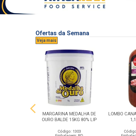
Ofertas da Semana
Veja mais
UVA AURORA
MARGARINA MEDALHA DE
LOMBO CANA
IDRO 1,5L
OURO BALDE 15KG 80% LIP
1,
o: 3296
Código: 1303
Código
gem: UND
Embalagem: BD
Embala