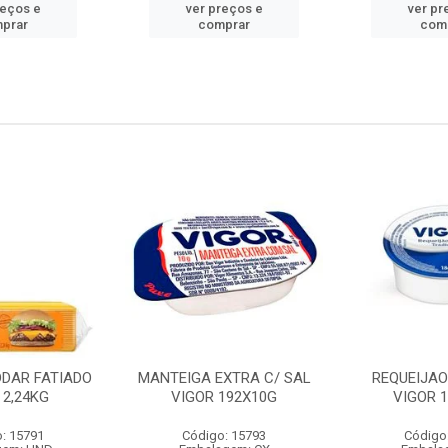
reços e
ver preços e
ver pr
prar
comprar
com
DDAR FATIADO
MANTEIGA EXTRA C/ SAL
REQUEIJA
 2,24KG
VIGOR 192X10G
VIGOR 
: 15791
Código: 15793
Código