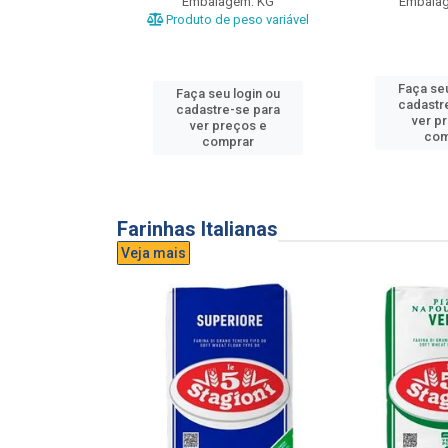
gem: UND
Embalagem: KG
Embala
Produto de peso variável
u login ou
Faça seu
Faça seu login ou
e-se para
cadastr
cadastre-se para
reços e
ver p
ver preços e
mprar
com
comprar
Farinhas Italianas
Veja mais