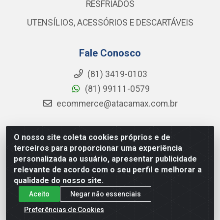
RESFRIADOS
UTENSÍLIOS, ACESSÓRIOS E DESCARTÁVEIS
Fale Conosco
(81) 3419-0103
(81) 99111-0579
ecommerce@atacamax.com.br
O nosso site coleta cookies próprios e de
Atacamax Importadora de Alimentos LTDA - RODOVIA BR-
terceiros para proporcionar uma experiência
101 - SUL, KM 79,60 GP E GALPAO:D - Muribeca, Jaboatão dos
personalizada ao usuário, apresentar publicidade
Guararapes - PE, 54355-010 - CNPJ 08.305.623/0001-84
relevante de acordo com o seu perfil e melhorar a
qualidade do nosso site.
Aceito
Negar não essenciais
Preferências de Cookies