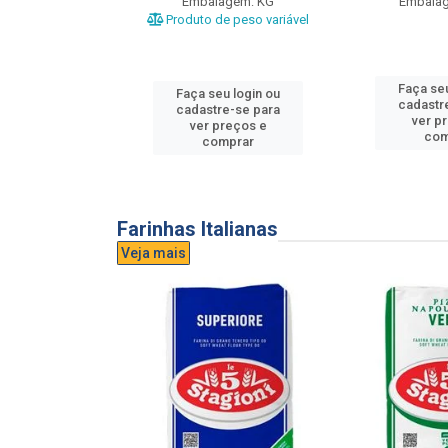
gem: UND
Embalagem: KG
Embala
Produto de peso variável
u login ou
Faça seu
Faça seu login ou
e-se para
cadastr
cadastre-se para
reços e
ver p
ver preços e
mprar
com
comprar
Farinhas Italianas
Veja mais