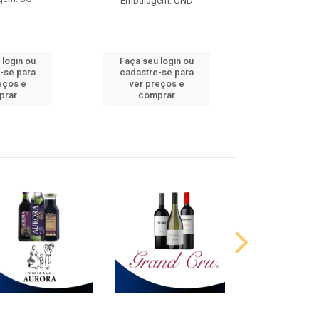
Embalagem: UND
 login ou
Faça seu login ou
Faça seu 
-se para
cadastre-se para
cadastre
eços e
ver preços e
ver pr
prar
comprar
comp