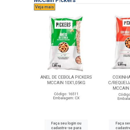
McCain P!ckers
Veja mais
DE QUEIJO
ANEL DE CEBOLA PICKERS
COXINH
CCAIN 6X1KG
MCCAIN 10X1,05KG
C/REQUEIJ
MCCAIN 
o: 17300
Código: 16511
Código
agem: CX
Embalagem: CX
Embala
u login ou
Faça seu login ou
Faça seu
e-se para
cadastre-se para
cadastr