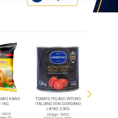
ANKO KARUI
TOMATE PELADO INTEIRO
QUEIJO PR
 1KG
ITALIANO DON GIORDANO
PRATO VIG
LATAO 2,5KG
: 16319
Código:
Código: 16525
gem: SC
Embalag