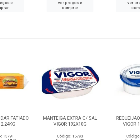
reços e
ver preços e
ver pr
prar
comprar
com
DDAR FATIADO
MANTEIGA EXTRA C/ SAL
REQUEIJA
 2,24KG
VIGOR 192X10G
VIGOR 
: 15791
Código: 15793
Código