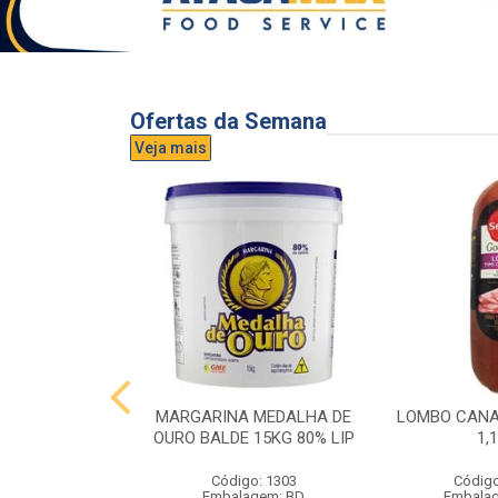
Ofertas da Semana
Veja mais
UVA AURORA
MARGARINA MEDALHA DE
LOMBO CANA
IDRO 1,5L
OURO BALDE 15KG 80% LIP
1,
o: 3296
Código: 1303
Código
gem: UND
Embalagem: BD
Embala