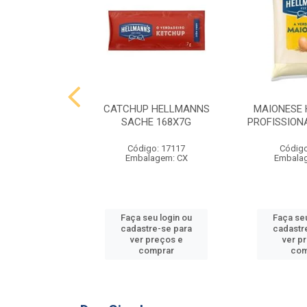
 HELLMANNS
CATCHUP HELLMANNS
MAIONESE
2,8 KG
SACHE 168X7G
PROFISSIONA
o: 9395
Código: 17117
Código
agem: SC
Embalagem: CX
Embala
u login ou
Faça seu login ou
Faça seu
e-se para
cadastre-se para
cadastr
reços e
ver preços e
ver p
mprar
comprar
com