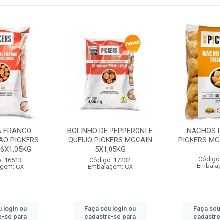
A FRANGO
BOLINHO DE PEPPERONI E
NACHOS D
AO PICKERS
QUEIJO PICKERS MCCAIN
PICKERS MC
6X1,05KG
5X1,05KG
Código
: 16513
Código: 17232
Embala
gem: CX
Embalagem: CX
 login ou
Faça seu login ou
Faça seu
e-se para
cadastre-se para
cadastre