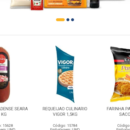
DENSE SEARA
REQUEIJAO CULINARIO
FARINHA P
1 KG
VIGOR 1,5KG
SACO
: 15628
Código: 15784
Código
gem: UND
Embalagem: UND
Embala