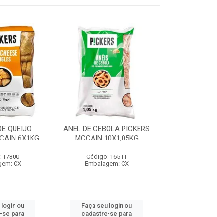
E QUEIJO
ANEL DE CEBOLA PICKERS
COXINHA
CAIN 6X1KG
MCCAIN 10X1,05KG
C/REQUEIJA
MCCAIN 6
: 17300
Código: 16511
Código:
gem: CX
Embalagem: CX
Embalag
 login ou
Faça seu login ou
Faça seu 
-se para
cadastre-se para
cadastre