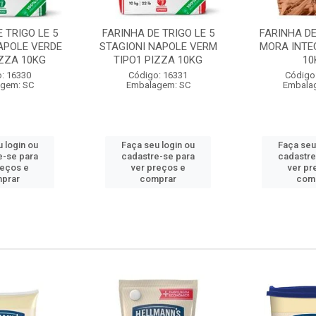
 TRIGO LE 5
FARINHA DE TRIGO LE 5
FARINHA DE
APOLE VERDE
STAGIONI NAPOLE VERM
MORA INTE
IZZA 10KG
TIPO1 PIZZA 10KG
10
: 16330
Código: 16331
Código
gem: SC
Embalagem: SC
Embala
 login ou
Faça seu login ou
Faça seu
e-se para
cadastre-se para
cadastre
reços e
ver preços e
ver pr
prar
comprar
com