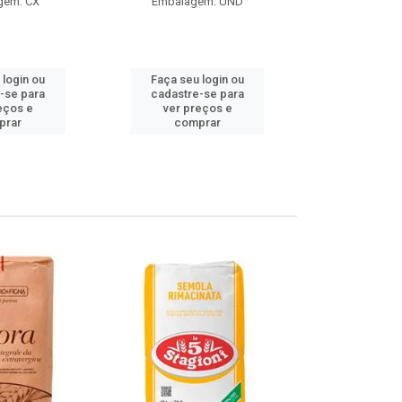
gem: CX
Embalagem: UND
Embalag
Produto de 
 login ou
Faça seu login ou
Faça seu 
-se para
cadastre-se para
cadastre
eços e
ver preços e
ver pr
prar
comprar
comp