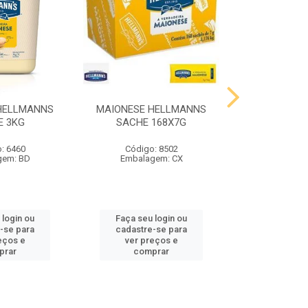
HELLMANNS
MAIONESE HELLMANNS
MOSTARDA 
E 3KG
SACHE 168X7G
SACHE 
: 6460
Código: 8502
Código
gem: BD
Embalagem: CX
Embalag
 login ou
Faça seu login ou
Faça seu 
-se para
cadastre-se para
cadastre
eços e
ver preços e
ver pr
prar
comprar
comp