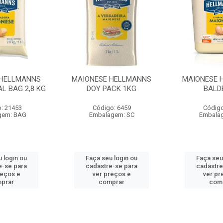
 HELLMANNS
MAIONESE HELLMANNS
MAIONESE 
L BAG 2,8 KG
DOY PACK 1KG
BALD
: 21453
Código: 6459
Código
gem: BAG
Embalagem: SC
Embala
 login ou
Faça seu login ou
Faça seu
e-se para
cadastre-se para
cadastre
reços e
ver preços e
ver pr
prar
comprar
com