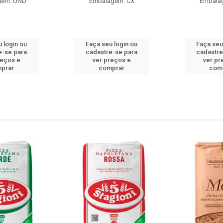
gem: UND
Embalagem: CX
Embala
 login ou
Faça seu login ou
Faça seu
e-se para
cadastre-se para
cadastre
reços e
ver preços e
ver pr
prar
comprar
com