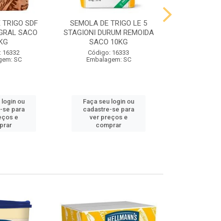
 TRIGO SDF
SEMOLA DE TRIGO LE 5
FARINHA DE 
GRAL SACO
STAGIONI DURUM REMOIDA
STAGIONI PA
KG
SACO 10KG
10
: 16332
Código: 16333
Código:
gem: SC
Embalagem: SC
Embalag
 login ou
Faça seu login ou
Faça seu 
-se para
cadastre-se para
cadastre
eços e
ver preços e
ver pr
prar
comprar
comp