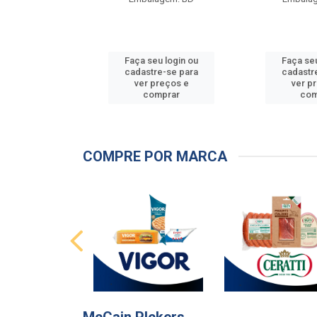
u login ou
Faça seu login ou
Faça seu
e-se para
cadastre-se para
cadastr
reços e
ver preços e
ver p
mprar
comprar
com
COMPRE POR MARCA