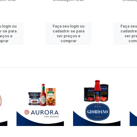
 login ou
Faça seu login ou
Faça seu
e-se para
cadastre-se para
cadastre
reços e
ver preços e
ver pr
prar
comprar
com