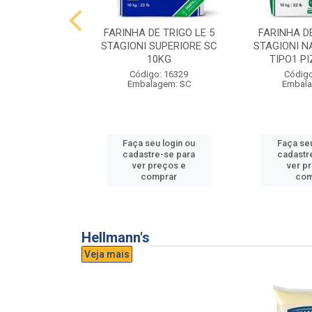
E TRIGO LE 5
FARINHA DE TRIGO LE 5
FARINHA DE
PASTA FRESCA
STAGIONI SUPERIORE SC
STAGIONI N
0KG
10KG
TIPO1 P
o: 16865
Código: 16329
Código
agem: SC
Embalagem: SC
Embala
u login ou
Faça seu login ou
Faça seu
e-se para
cadastre-se para
cadastr
reços e
ver preços e
ver p
mprar
comprar
com
Hellmann's
Veja mais