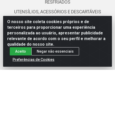
RESFRIADOS
UTENSÍLIOS, ACESSÓRIOS E DESCARTÁVEIS
O nosso site coleta cookies próprios e de
Fale Conosco
terceiros para proporcionar uma experiência
personalizada ao usuário, apresentar publicidade
(81) 3419-0103
relevante de acordo com o seu perfil e melhorar a
qualidade do nosso site.
(81) 99111-0579
Aceito
Negar não essenciais
ecommerce@atacamax.com.br
Preferências de Cookies
Atacamax Importadora de Alimentos LTDA - RODOVIA BR-
101 - SUL, KM 79,60 GP E GALPAO:D - Muribeca, Jaboatão dos
Guararapes - PE, 54355-010 - CNPJ 08.305.623/0001-84