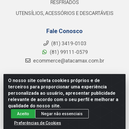
RESFRIADOS
UTENSÍLIOS, ACESSÓRIOS E DESCARTÁVEIS
Fale Conosco
(81) 3419-0103
(81) 99111-0579
ecommerce@atacamax.com.br
O nosso site coleta cookies próprios e de
Atacamax Importadora de Alimentos LTDA - RODOVIA BR-
terceiros para proporcionar uma experiência
101 - SUL, KM 79,60 GP E GALPAO:D - Muribeca, Jaboatão dos
personalizada ao usuário, apresentar publicidade
Guararapes - PE, 54355-010 - CNPJ 08.305.623/0001-84
relevante de acordo com o seu perfil e melhorar a
qualidade do nosso site.
Aceito
Negar não essenciais
Preferências de Cookies