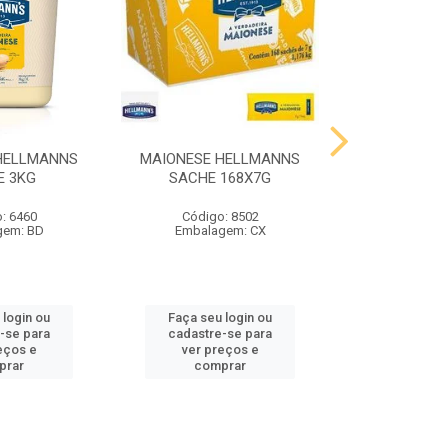
HELLMANNS
MAIONESE HELLMANNS
MOSTARDA 
E 3KG
SACHE 168X7G
SACHE 
: 6460
Código: 8502
Código
gem: BD
Embalagem: CX
Embalag
 login ou
Faça seu login ou
Faça seu 
-se para
cadastre-se para
cadastre
eços e
ver preços e
ver pr
prar
comprar
comp