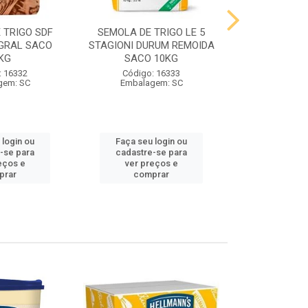
 TRIGO SDF
SEMOLA DE TRIGO LE 5
FARINHA DE 
GRAL SACO
STAGIONI DURUM REMOIDA
STAGIONI PA
KG
SACO 10KG
10
: 16332
Código: 16333
Código:
gem: SC
Embalagem: SC
Embalag
 login ou
Faça seu login ou
Faça seu 
-se para
cadastre-se para
cadastre
eços e
ver preços e
ver pr
prar
comprar
comp