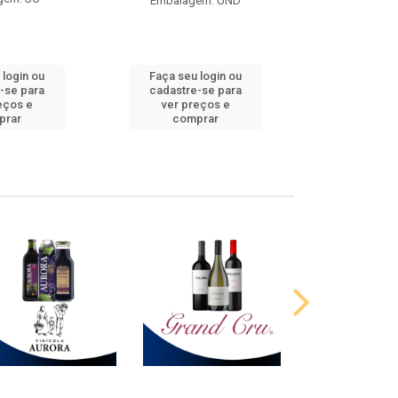
Embalagem: UND
 login ou
Faça seu login ou
Faça seu 
-se para
cadastre-se para
cadastre
eços e
ver preços e
ver pr
prar
comprar
comp