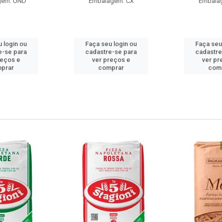
gem: UND
Embalagem: CX
Embala
 login ou
Faça seu login ou
Faça seu
e-se para
cadastre-se para
cadastre
reços e
ver preços e
ver pr
prar
comprar
com