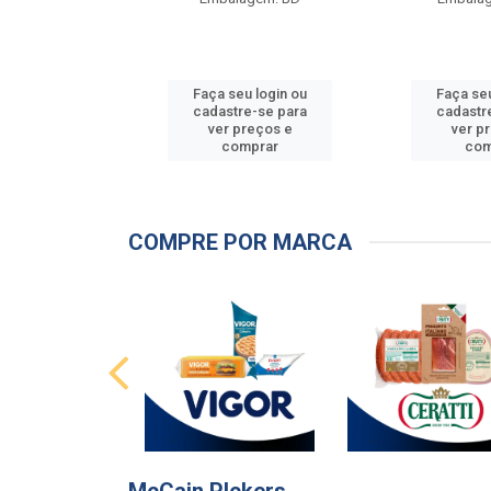
u login ou
Faça seu login ou
Faça seu
e-se para
cadastre-se para
cadastr
reços e
ver preços e
ver p
mprar
comprar
com
COMPRE POR MARCA