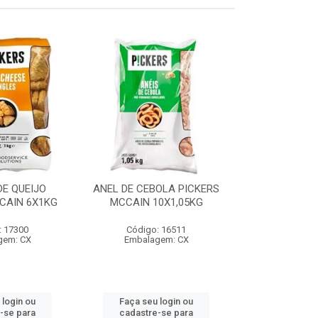
E QUEIJO
ANEL DE CEBOLA PICKERS
COXINHA
CAIN 6X1KG
MCCAIN 10X1,05KG
C/REQUEIJA
MCCAIN 6
: 17300
Código: 16511
Código:
gem: CX
Embalagem: CX
Embalag
 login ou
Faça seu login ou
Faça seu 
-se para
cadastre-se para
cadastre