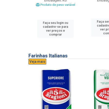
gem: UND
Embalagem: KG
Embala
Produto de peso variável
u login ou
Faça seu
Faça seu login ou
e-se para
cadastr
cadastre-se para
reços e
ver p
ver preços e
mprar
com
comprar
Farinhas Italianas
Veja mais