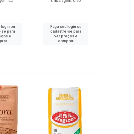
gem: CX
Embalagem: UND
Embalag
Produto de 
 login ou
Faça seu login ou
Faça seu 
-se para
cadastre-se para
cadastre
eços e
ver preços e
ver pr
prar
comprar
comp