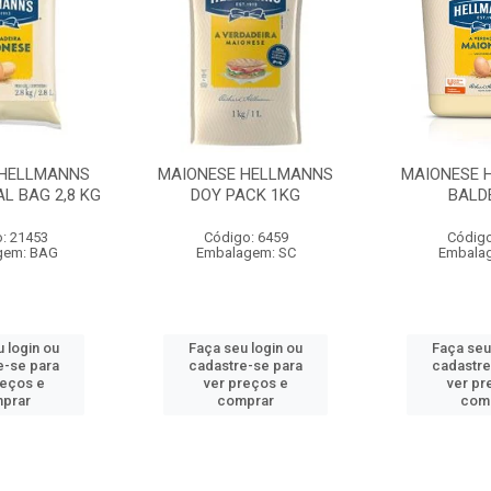
 HELLMANNS
MAIONESE HELLMANNS
MAIONESE 
L BAG 2,8 KG
DOY PACK 1KG
BALD
: 21453
Código: 6459
Código
gem: BAG
Embalagem: SC
Embala
 login ou
Faça seu login ou
Faça seu
e-se para
cadastre-se para
cadastre
reços e
ver preços e
ver pr
prar
comprar
com