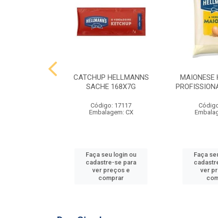
 HELLMANNS
CATCHUP HELLMANNS
MAIONESE
2,8 KG
SACHE 168X7G
PROFISSIONA
o: 9395
Código: 17117
Código
agem: SC
Embalagem: CX
Embala
u login ou
Faça seu login ou
Faça seu
e-se para
cadastre-se para
cadastr
reços e
ver preços e
ver p
mprar
comprar
com