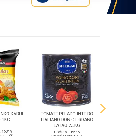
ANKO KARUI
TOMATE PELADO INTEIRO
QUEIJO PR
 1KG
ITALIANO DON GIORDANO
PRATO VIG
LATAO 2,5KG
: 16319
Código:
Código: 16525
gem: SC
Embalag