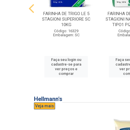
E TRIGO LE 5
FARINHA DE TRIGO LE 5
FARINHA DE
PASTA FRESCA
STAGIONI SUPERIORE SC
STAGIONI N
0KG
10KG
TIPO1 P
o: 16865
Código: 16329
Código
agem: SC
Embalagem: SC
Embala
u login ou
Faça seu login ou
Faça seu
e-se para
cadastre-se para
cadastr
reços e
ver preços e
ver p
mprar
comprar
com
Hellmann's
Veja mais