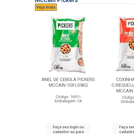
McCain P!ckers
Veja mais
DE QUEIJO
ANEL DE CEBOLA PICKERS
COXINH
CCAIN 6X1KG
MCCAIN 10X1,05KG
C/REQUEIJ
MCCAIN 
o: 17300
Código: 16511
Código
agem: CX
Embalagem: CX
Embala
u login ou
Faça seu login ou
Faça seu
e-se para
cadastre-se para
cadastr