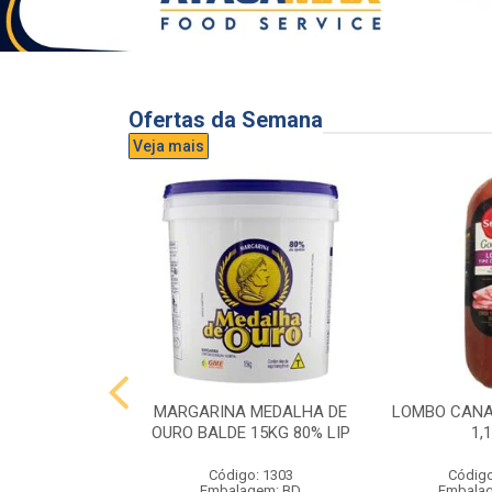
Ofertas da Semana
Veja mais
UVA AURORA
MARGARINA MEDALHA DE
LOMBO CANA
IDRO 1,5L
OURO BALDE 15KG 80% LIP
1,
o: 3296
Código: 1303
Código
gem: UND
Embalagem: BD
Embala