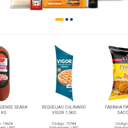
DENSE SEARA
REQUEIJAO CULINARIO
FARINHA P
1 KG
VIGOR 1,5KG
SACO
: 15628
Código: 15784
Código
gem: UND
Embalagem: UND
Embala