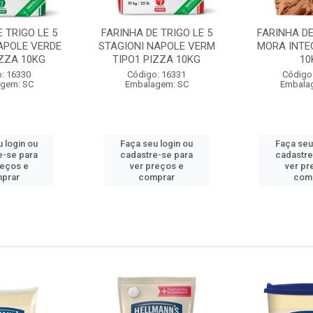
 TRIGO LE 5
FARINHA DE TRIGO LE 5
FARINHA DE
APOLE VERDE
STAGIONI NAPOLE VERM
MORA INTE
IZZA 10KG
TIPO1 PIZZA 10KG
10
: 16330
Código: 16331
Código
gem: SC
Embalagem: SC
Embala
 login ou
Faça seu login ou
Faça seu
e-se para
cadastre-se para
cadastre
reços e
ver preços e
ver pr
prar
comprar
com