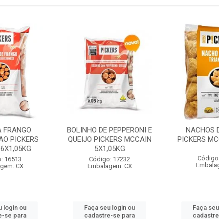
A FRANGO
BOLINHO DE PEPPERONI E
NACHOS D
AO PICKERS
QUEIJO PICKERS MCCAIN
PICKERS MC
6X1,05KG
5X1,05KG
Código
: 16513
Código: 17232
Embala
gem: CX
Embalagem: CX
 login ou
Faça seu login ou
Faça seu
e-se para
cadastre-se para
cadastre