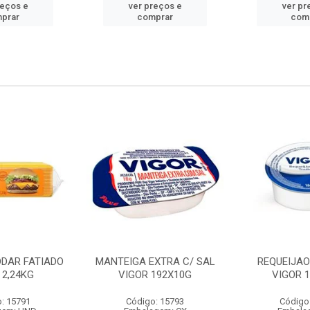
reços e
ver preços e
ver pr
prar
comprar
com
DDAR FATIADO
MANTEIGA EXTRA C/ SAL
REQUEIJA
 2,24KG
VIGOR 192X10G
VIGOR 
: 15791
Código: 15793
Código