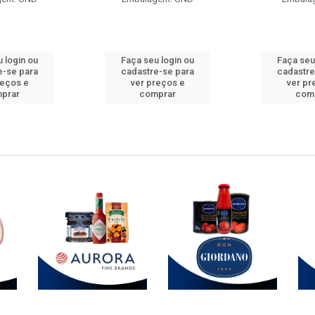
 login ou
Faça seu login ou
Faça seu
e-se para
cadastre-se para
cadastre
reços e
ver preços e
ver pr
prar
comprar
com