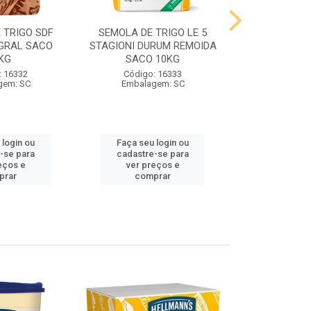
 TRIGO SDF
SEMOLA DE TRIGO LE 5
FARINHA DE 
GRAL SACO
STAGIONI DURUM REMOIDA
STAGIONI PA
KG
SACO 10KG
10
: 16332
Código: 16333
Código:
gem: SC
Embalagem: SC
Embalag
 login ou
Faça seu login ou
Faça seu 
-se para
cadastre-se para
cadastre
eços e
ver preços e
ver pr
prar
comprar
comp