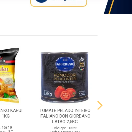
ANKO KARUI
TOMATE PELADO INTEIRO
QUEIJO PR
 1KG
ITALIANO DON GIORDANO
PRATO VIG
LATAO 2,5KG
: 16319
Código:
Código: 16525
gem: SC
Embalag