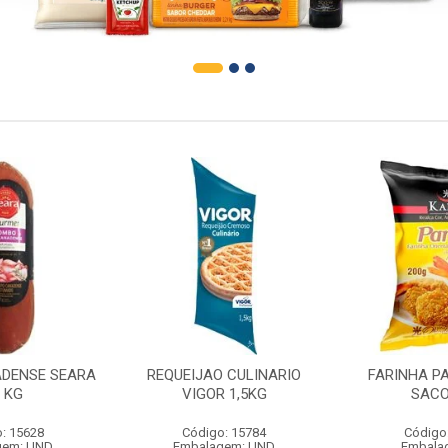
DENSE SEARA
REQUEIJAO CULINARIO
FARINHA P
1 KG
VIGOR 1,5KG
SACO
: 15628
Código: 15784
Código
gem: UND
Embalagem: UND
Embala