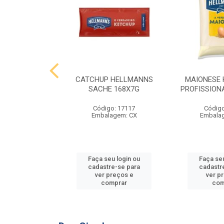
 HELLMANNS
CATCHUP HELLMANNS
MAIONESE
2,8 KG
SACHE 168X7G
PROFISSIONA
o: 9395
Código: 17117
Código
agem: SC
Embalagem: CX
Embala
u login ou
Faça seu login ou
Faça seu
e-se para
cadastre-se para
cadastr
reços e
ver preços e
ver p
mprar
comprar
com