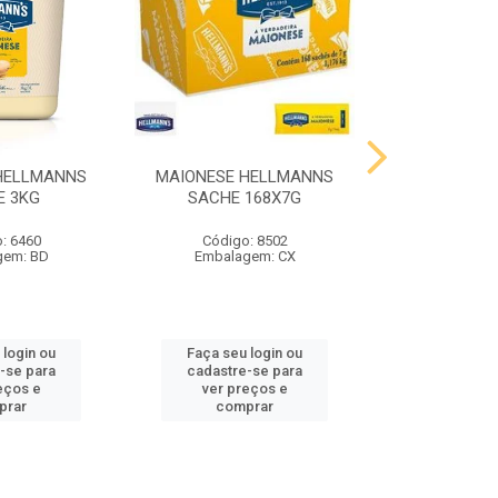
HELLMANNS
MAIONESE HELLMANNS
MOSTARDA 
E 3KG
SACHE 168X7G
SACHE 
: 6460
Código: 8502
Código
gem: BD
Embalagem: CX
Embalag
 login ou
Faça seu login ou
Faça seu 
-se para
cadastre-se para
cadastre
eços e
ver preços e
ver pr
prar
comprar
comp