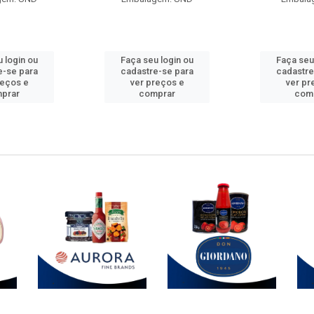
 login ou
Faça seu login ou
Faça seu
e-se para
cadastre-se para
cadastre
reços e
ver preços e
ver pr
prar
comprar
com