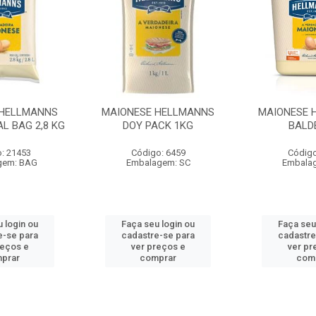
 HELLMANNS
MAIONESE HELLMANNS
MAIONESE 
L BAG 2,8 KG
DOY PACK 1KG
BALD
: 21453
Código: 6459
Código
gem: BAG
Embalagem: SC
Embala
 login ou
Faça seu login ou
Faça seu
e-se para
cadastre-se para
cadastre
reços e
ver preços e
ver pr
prar
comprar
com