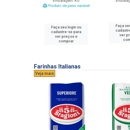
gem: UND
Embalagem: KG
Embala
Produto de peso variável
u login ou
Faça seu
Faça seu login ou
e-se para
cadastr
cadastre-se para
reços e
ver p
ver preços e
mprar
com
comprar
Farinhas Italianas
Veja mais