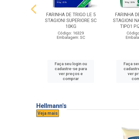
E TRIGO LE 5
FARINHA DE TRIGO LE 5
FARINHA DE
PASTA FRESCA
STAGIONI SUPERIORE SC
STAGIONI N
0KG
10KG
TIPO1 P
o: 16865
Código: 16329
Código
agem: SC
Embalagem: SC
Embala
u login ou
Faça seu login ou
Faça seu
e-se para
cadastre-se para
cadastr
reços e
ver preços e
ver p
mprar
comprar
com
Hellmann's
Veja mais