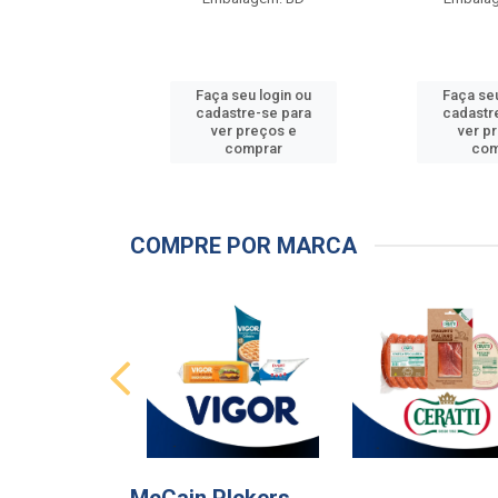
u login ou
Faça seu login ou
Faça seu
e-se para
cadastre-se para
cadastr
reços e
ver preços e
ver p
mprar
comprar
com
COMPRE POR MARCA