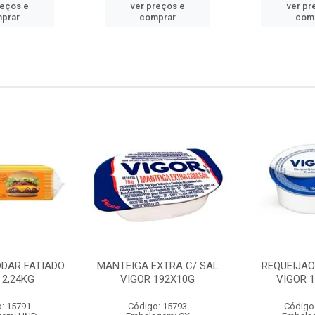
reços e
ver preços e
ver pr
prar
comprar
com
DDAR FATIADO
MANTEIGA EXTRA C/ SAL
REQUEIJA
 2,24KG
VIGOR 192X10G
VIGOR 
: 15791
Código: 15793
Código