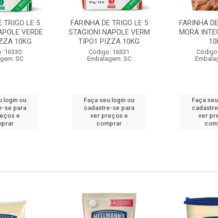
 TRIGO LE 5
FARINHA DE TRIGO LE 5
FARINHA DE
APOLE VERDE
STAGIONI NAPOLE VERM
MORA INTE
IZZA 10KG
TIPO1 PIZZA 10KG
10
: 16330
Código: 16331
Código
gem: SC
Embalagem: SC
Embala
 login ou
Faça seu login ou
Faça seu
e-se para
cadastre-se para
cadastre
reços e
ver preços e
ver pr
prar
comprar
com