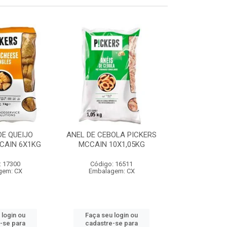
E QUEIJO
ANEL DE CEBOLA PICKERS
COXINHA
CAIN 6X1KG
MCCAIN 10X1,05KG
C/REQUEIJA
MCCAIN 6
: 17300
Código: 16511
Código:
gem: CX
Embalagem: CX
Embalag
 login ou
Faça seu login ou
Faça seu 
-se para
cadastre-se para
cadastre