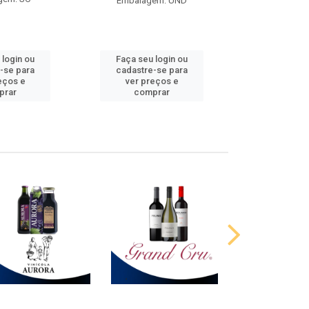
Embalagem: UND
 login ou
Faça seu login ou
Faça seu 
-se para
cadastre-se para
cadastre
eços e
ver preços e
ver pr
prar
comprar
comp