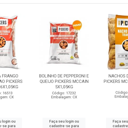
A FRANGO
BOLINHO DE PEPPERONI E
NACHOS D
AO PICKERS
QUEIJO PICKERS MCCAIN
PICKERS MC
6X1,05KG
5X1,05KG
Código
: 16513
Código: 17232
Embala
gem: CX
Embalagem: CX
 login ou
Faça seu login ou
Faça seu
e-se para
cadastre-se para
cadastre