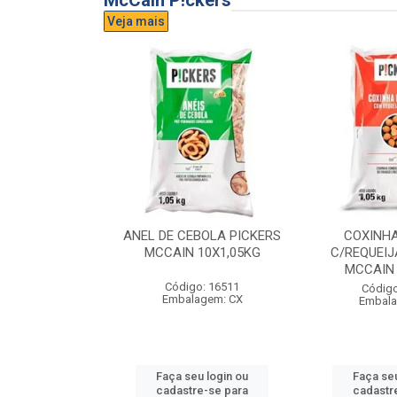
McCain P!ckers
Veja mais
DE QUEIJO
ANEL DE CEBOLA PICKERS
COXINH
CCAIN 6X1KG
MCCAIN 10X1,05KG
C/REQUEIJ
MCCAIN 
o: 17300
Código: 16511
Código
agem: CX
Embalagem: CX
Embala
u login ou
Faça seu login ou
Faça seu
e-se para
cadastre-se para
cadastr