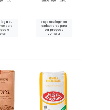
gem: CX
Embalagem: UND
Embalag
Produto de 
 login ou
Faça seu login ou
Faça seu 
-se para
cadastre-se para
cadastre
eços e
ver preços e
ver pr
prar
comprar
comp