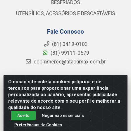
RESFRIADOS
UTENSÍLIOS, ACESSÓRIOS E DESCARTÁVEIS
Fale Conosco
(81) 3419-0103
(81) 99111-0579
ecommerce@atacamax.com.br
O nosso site coleta cookies próprios e de
Atacamax Importadora de Alimentos LTDA - RODOVIA BR-
terceiros para proporcionar uma experiência
101 - SUL, KM 79,60 GP E GALPAO:D - Muribeca, Jaboatão dos
personalizada ao usuário, apresentar publicidade
Guararapes - PE, 54355-010 - CNPJ 08.305.623/0001-84
relevante de acordo com o seu perfil e melhorar a
qualidade do nosso site.
Aceito
Negar não essenciais
Preferências de Cookies