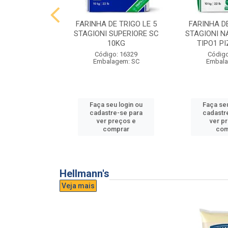
E TRIGO LE 5
FARINHA DE TRIGO LE 5
FARINHA DE
PASTA FRESCA
STAGIONI SUPERIORE SC
STAGIONI N
0KG
10KG
TIPO1 P
o: 16865
Código: 16329
Código
agem: SC
Embalagem: SC
Embala
u login ou
Faça seu login ou
Faça seu
e-se para
cadastre-se para
cadastr
reços e
ver preços e
ver p
mprar
comprar
com
Hellmann's
Veja mais