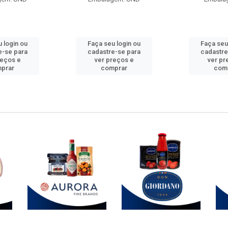
 login ou
Faça seu login ou
Faça seu
e-se para
cadastre-se para
cadastre
reços e
ver preços e
ver pr
prar
comprar
com