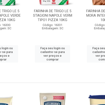
 TRIGO LE 5
FARINHA DE TRIGO LE 5
FARINHA DE
APOLE VERDE
STAGIONI NAPOLE VERM
MORA INTE
IZZA 10KG
TIPO1 PIZZA 10KG
10
: 16330
Código: 16331
Código
gem: SC
Embalagem: SC
Embala
 login ou
Faça seu login ou
Faça seu
e-se para
cadastre-se para
cadastre
reços e
ver preços e
ver pr
prar
comprar
com