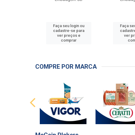
u login ou
Faça seu login ou
Faça seu
e-se para
cadastre-se para
cadastr
reços e
ver preços e
ver p
mprar
comprar
com
COMPRE POR MARCA