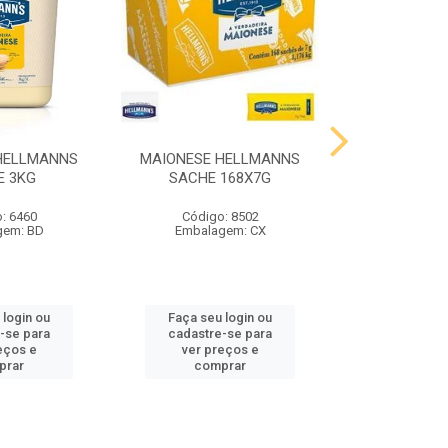
HELLMANNS
MAIONESE HELLMANNS
MOSTARDA 
E 3KG
SACHE 168X7G
SACHE 
: 6460
Código: 8502
Código
gem: BD
Embalagem: CX
Embalag
 login ou
Faça seu login ou
Faça seu 
-se para
cadastre-se para
cadastre
eços e
ver preços e
ver pr
prar
comprar
comp