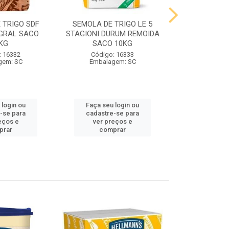
 TRIGO SDF
SEMOLA DE TRIGO LE 5
FARINHA DE 
GRAL SACO
STAGIONI DURUM REMOIDA
STAGIONI PA
KG
SACO 10KG
10
: 16332
Código: 16333
Código:
gem: SC
Embalagem: SC
Embalag
 login ou
Faça seu login ou
Faça seu 
-se para
cadastre-se para
cadastre
eços e
ver preços e
ver pr
prar
comprar
comp