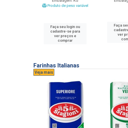
gem: UND
Embalagem: KG
Embala
Produto de peso variável
u login ou
Faça seu
Faça seu login ou
e-se para
cadastr
cadastre-se para
reços e
ver p
ver preços e
mprar
com
comprar
Farinhas Italianas
Veja mais