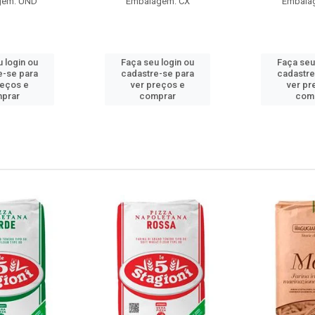
gem: UND
Embalagem: CX
Embala
 login ou
Faça seu login ou
Faça seu
e-se para
cadastre-se para
cadastre
reços e
ver preços e
ver pr
prar
comprar
com