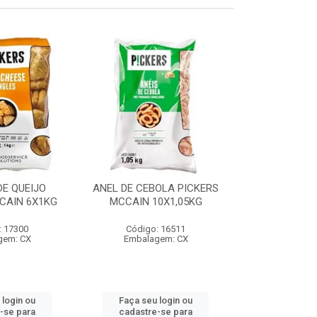
E QUEIJO
ANEL DE CEBOLA PICKERS
COXINHA
CAIN 6X1KG
MCCAIN 10X1,05KG
C/REQUEIJA
MCCAIN 6
: 17300
Código: 16511
Código:
gem: CX
Embalagem: CX
Embalag
 login ou
Faça seu login ou
Faça seu 
-se para
cadastre-se para
cadastre