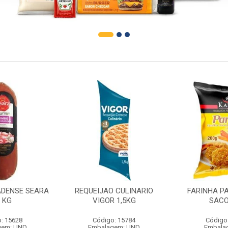
DENSE SEARA
REQUEIJAO CULINARIO
FARINHA P
1 KG
VIGOR 1,5KG
SACO
: 15628
Código: 15784
Código
gem: UND
Embalagem: UND
Embala