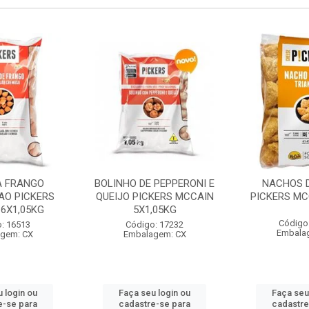
A FRANGO
BOLINHO DE PEPPERONI E
NACHOS D
AO PICKERS
QUEIJO PICKERS MCCAIN
PICKERS MC
6X1,05KG
5X1,05KG
Código
: 16513
Código: 17232
Embala
gem: CX
Embalagem: CX
 login ou
Faça seu login ou
Faça seu
e-se para
cadastre-se para
cadastre