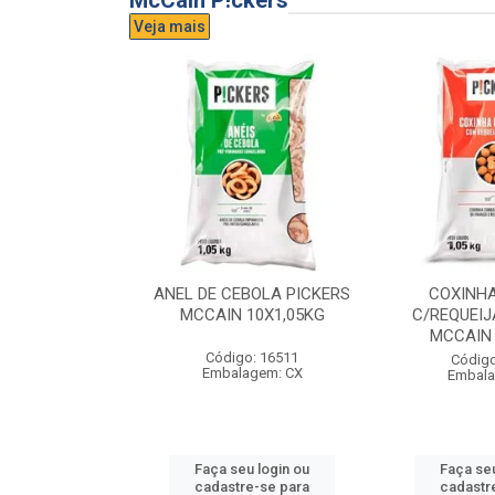
McCain P!ckers
Veja mais
DE QUEIJO
ANEL DE CEBOLA PICKERS
COXINH
CCAIN 6X1KG
MCCAIN 10X1,05KG
C/REQUEIJ
MCCAIN 
o: 17300
Código: 16511
Código
agem: CX
Embalagem: CX
Embala
u login ou
Faça seu login ou
Faça seu
e-se para
cadastre-se para
cadastr