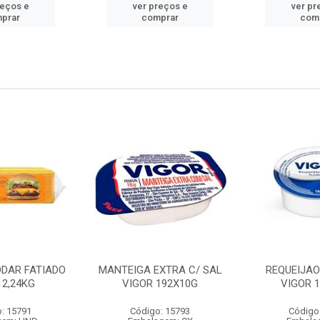
reços e
ver preços e
ver pr
prar
comprar
com
DDAR FATIADO
MANTEIGA EXTRA C/ SAL
REQUEIJA
 2,24KG
VIGOR 192X10G
VIGOR 
: 15791
Código: 15793
Código