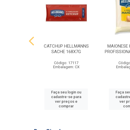
 HELLMANNS
CATCHUP HELLMANNS
MAIONESE
2,8 KG
SACHE 168X7G
PROFISSIONA
o: 9395
Código: 17117
Código
agem: SC
Embalagem: CX
Embala
u login ou
Faça seu login ou
Faça seu
e-se para
cadastre-se para
cadastr
reços e
ver preços e
ver p
mprar
comprar
com