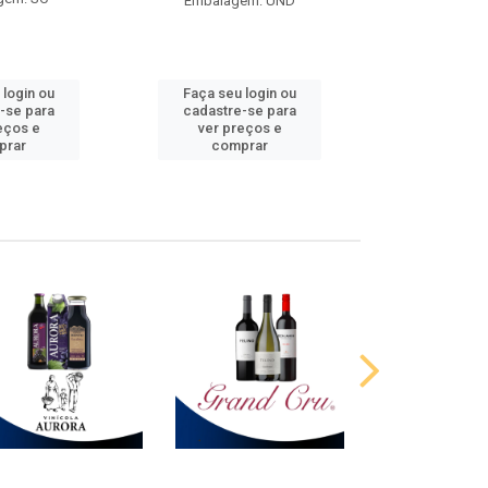
Embalagem: UND
 login ou
Faça seu login ou
Faça seu 
-se para
cadastre-se para
cadastre
eços e
ver preços e
ver pr
prar
comprar
comp