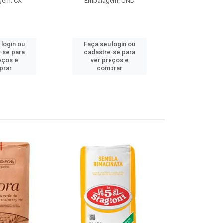
gem: CX
Embalagem: UND
Embalag
Produto de 
 login ou
Faça seu login ou
Faça seu 
-se para
cadastre-se para
cadastre
eços e
ver preços e
ver pr
prar
comprar
comp