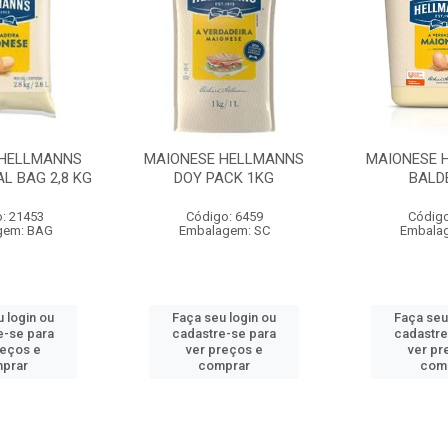
 HELLMANNS
MAIONESE HELLMANNS
MAIONESE 
L BAG 2,8 KG
DOY PACK 1KG
BALD
: 21453
Código: 6459
Código
gem: BAG
Embalagem: SC
Embala
 login ou
Faça seu login ou
Faça seu
e-se para
cadastre-se para
cadastre
reços e
ver preços e
ver pr
prar
comprar
com