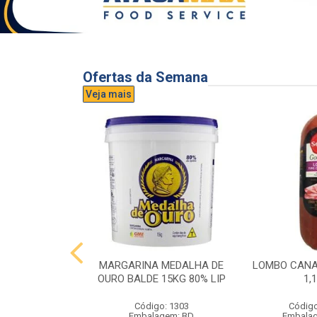
Ofertas da Semana
Veja mais
UVA AURORA
MARGARINA MEDALHA DE
LOMBO CANA
IDRO 1,5L
OURO BALDE 15KG 80% LIP
1,
o: 3296
Código: 1303
Código
gem: UND
Embalagem: BD
Embala