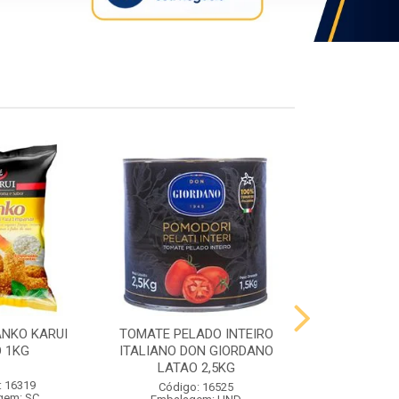
ANKO KARUI
TOMATE PELADO INTEIRO
QUEIJO PR
 1KG
ITALIANO DON GIORDANO
PRATO VIG
LATAO 2,5KG
: 16319
Código:
Código: 16525
gem: SC
Embalag