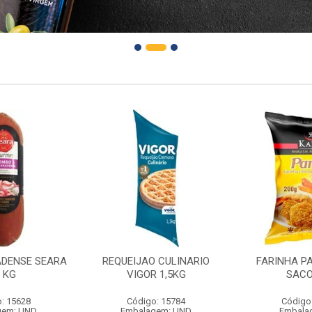
DENSE SEARA
REQUEIJAO CULINARIO
FARINHA P
1 KG
VIGOR 1,5KG
SACO
: 15628
Código: 15784
Código
gem: UND
Embalagem: UND
Embala