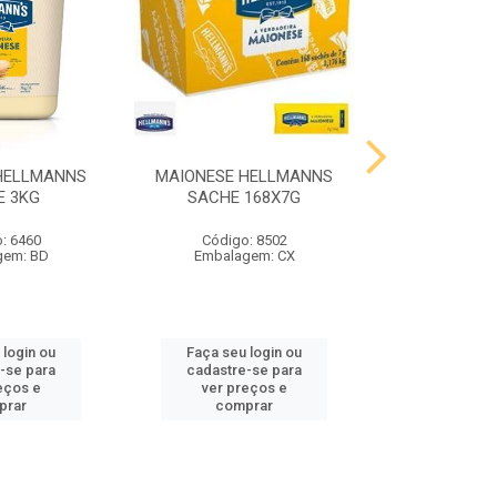
HELLMANNS
MAIONESE HELLMANNS
MOSTARDA 
E 3KG
SACHE 168X7G
SACHE 
: 6460
Código: 8502
Código
gem: BD
Embalagem: CX
Embalag
 login ou
Faça seu login ou
Faça seu 
-se para
cadastre-se para
cadastre
eços e
ver preços e
ver pr
prar
comprar
comp