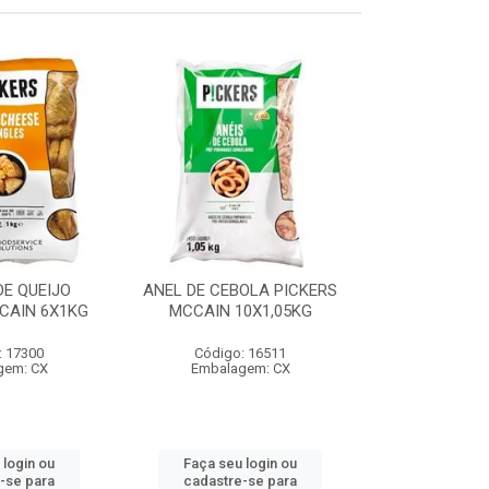
E QUEIJO
ANEL DE CEBOLA PICKERS
COXINHA
CAIN 6X1KG
MCCAIN 10X1,05KG
C/REQUEIJA
MCCAIN 6
: 17300
Código: 16511
Código:
gem: CX
Embalagem: CX
Embalag
 login ou
Faça seu login ou
Faça seu 
-se para
cadastre-se para
cadastre