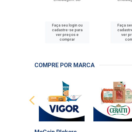
u login ou
Faça seu login ou
Faça seu
e-se para
cadastre-se para
cadastr
reços e
ver preços e
ver p
mprar
comprar
com
COMPRE POR MARCA