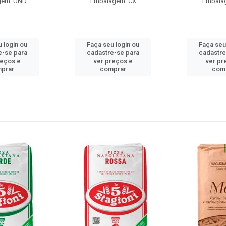
gem: UND
Embalagem: CX
Embala
 login ou
Faça seu login ou
Faça seu
e-se para
cadastre-se para
cadastre
reços e
ver preços e
ver pr
prar
comprar
com