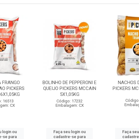
A FRANGO
BOLINHO DE PEPPERONI E
NACHOS D
AO PICKERS
QUEIJO PICKERS MCCAIN
PICKERS MC
6X1,05KG
5X1,05KG
Código
: 16513
Código: 17232
Embala
gem: CX
Embalagem: CX
 login ou
Faça seu login ou
Faça seu
e-se para
cadastre-se para
cadastre