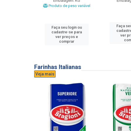
gem: UND
Embalagem: KG
Embala
Produto de peso variável
u login ou
Faça seu
Faça seu login ou
e-se para
cadastr
cadastre-se para
reços e
ver p
ver preços e
mprar
com
comprar
Farinhas Italianas
Veja mais