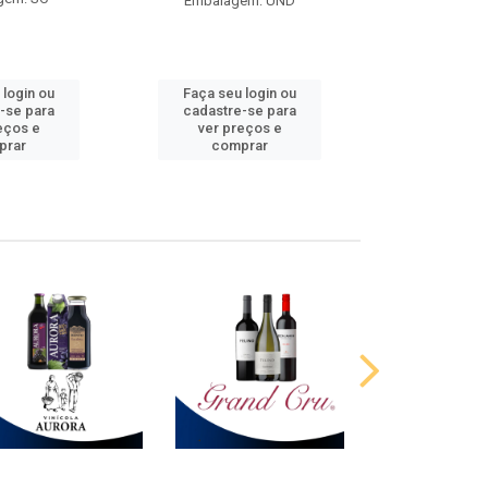
Embalagem: UND
 login ou
Faça seu login ou
Faça seu 
-se para
cadastre-se para
cadastre
eços e
ver preços e
ver pr
prar
comprar
comp