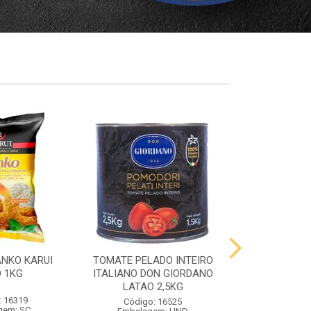
ANKO KARUI
TOMATE PELADO INTEIRO
QUEIJO PR
 1KG
ITALIANO DON GIORDANO
PRATO VIG
LATAO 2,5KG
: 16319
Código:
Código: 16525
gem: SC
Embalag