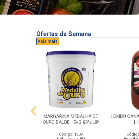
Ofertas da Semana
Veja mais
UVA AURORA
MARGARINA MEDALHA DE
LOMBO CANA
IDRO 1,5L
OURO BALDE 15KG 80% LIP
1,
o: 3296
Código: 1303
Código
gem: UND
Embalagem: BD
Embala