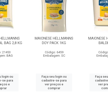
 HELLMANNS
MAIONESE HELLMANNS
MAIONESE 
L BAG 2,8 KG
DOY PACK 1KG
BALD
: 21453
Código: 6459
Código
gem: BAG
Embalagem: SC
Embala
 login ou
Faça seu login ou
Faça seu
e-se para
cadastre-se para
cadastre
reços e
ver preços e
ver pr
prar
comprar
com