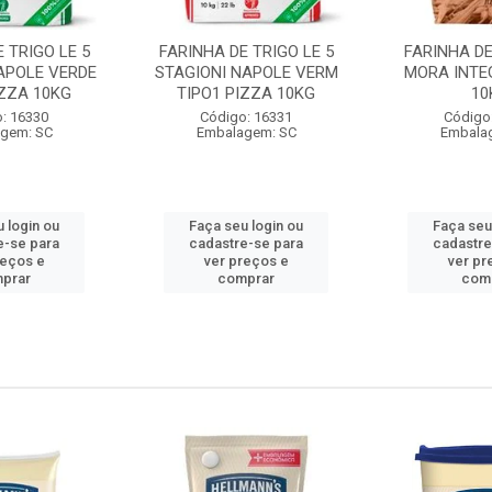
 TRIGO LE 5
FARINHA DE TRIGO LE 5
FARINHA DE
APOLE VERDE
STAGIONI NAPOLE VERM
MORA INTE
IZZA 10KG
TIPO1 PIZZA 10KG
10
: 16330
Código: 16331
Código
gem: SC
Embalagem: SC
Embala
 login ou
Faça seu login ou
Faça seu
e-se para
cadastre-se para
cadastre
reços e
ver preços e
ver pr
prar
comprar
com