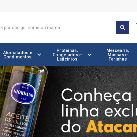
Proteínas,
Mercearia,
Atomatados e
Congelados e
Massas e
Condimentos
Laticínios
Farinhas