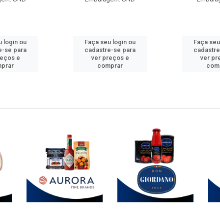
 login ou
Faça seu login ou
Faça seu
e-se para
cadastre-se para
cadastre
reços e
ver preços e
ver pr
prar
comprar
com