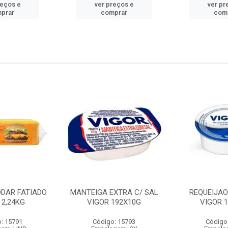
reços e
ver preços e
ver pr
prar
comprar
com
DDAR FATIADO
MANTEIGA EXTRA C/ SAL
REQUEIJA
 2,24KG
VIGOR 192X10G
VIGOR 
: 15791
Código: 15793
Código