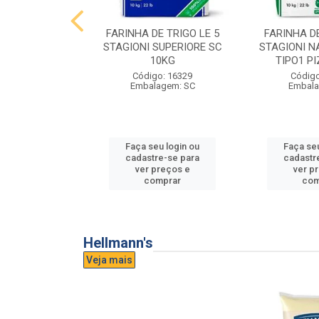
E TRIGO LE 5
FARINHA DE TRIGO LE 5
FARINHA DE
PASTA FRESCA
STAGIONI SUPERIORE SC
STAGIONI N
0KG
10KG
TIPO1 P
o: 16865
Código: 16329
Código
agem: SC
Embalagem: SC
Embala
u login ou
Faça seu login ou
Faça seu
e-se para
cadastre-se para
cadastr
reços e
ver preços e
ver p
mprar
comprar
com
Hellmann's
Veja mais