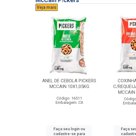
McCain P!ckers
Veja mais
DE QUEIJO
ANEL DE CEBOLA PICKERS
COXINH
CCAIN 6X1KG
MCCAIN 10X1,05KG
C/REQUEIJ
MCCAIN 
o: 17300
Código: 16511
Código
agem: CX
Embalagem: CX
Embala
u login ou
Faça seu login ou
Faça seu
e-se para
cadastre-se para
cadastr