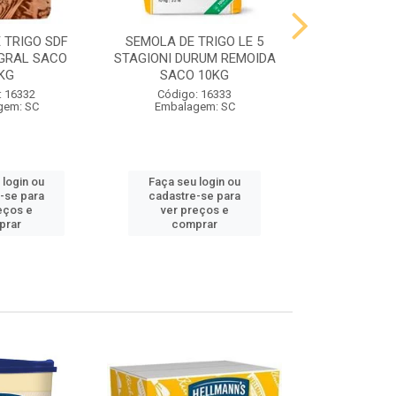
 TRIGO SDF
SEMOLA DE TRIGO LE 5
FARINHA DE 
GRAL SACO
STAGIONI DURUM REMOIDA
STAGIONI PA
KG
SACO 10KG
10
: 16332
Código: 16333
Código:
gem: SC
Embalagem: SC
Embalag
 login ou
Faça seu login ou
Faça seu 
-se para
cadastre-se para
cadastre
eços e
ver preços e
ver pr
prar
comprar
comp