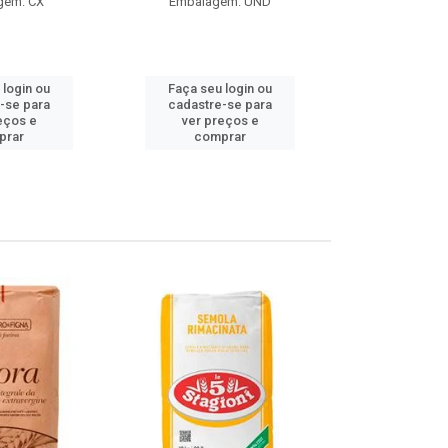
gem: CX
Embalagem: UND
Embalag
Produto de 
 login ou
Faça seu login ou
Faça seu 
-se para
cadastre-se para
cadastre
eços e
ver preços e
ver pr
prar
comprar
comp