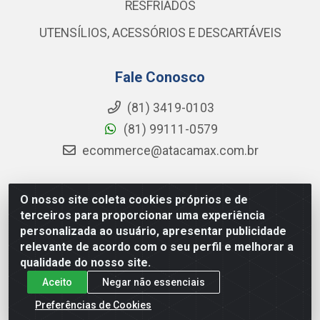
RESFRIADOS
UTENSÍLIOS, ACESSÓRIOS E DESCARTÁVEIS
Fale Conosco
(81) 3419-0103
(81) 99111-0579
ecommerce@atacamax.com.br
O nosso site coleta cookies próprios e de
Atacamax Importadora de Alimentos LTDA - RODOVIA BR-
terceiros para proporcionar uma experiência
101 - SUL, KM 79,60 GP E GALPAO:D - Muribeca, Jaboatão dos
personalizada ao usuário, apresentar publicidade
Guararapes - PE, 54355-010 - CNPJ 08.305.623/0001-84
relevante de acordo com o seu perfil e melhorar a
qualidade do nosso site.
Aceito
Negar não essenciais
Preferências de Cookies