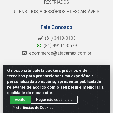
RESFRIADOS
UTENSÍLIOS, ACESSÓRIOS E DESCARTÁVEIS
Fale Conosco
(81) 3419-0103
(81) 99111-0579
ecommerce@atacamax.com.br
O nosso site coleta cookies próprios e de
Atacamax Importadora de Alimentos LTDA - RODOVIA BR-
terceiros para proporcionar uma experiência
101 - SUL, KM 79,60 GP E GALPAO:D - Muribeca, Jaboatão dos
personalizada ao usuário, apresentar publicidade
Guararapes - PE, 54355-010 - CNPJ 08.305.623/0001-84
relevante de acordo com o seu perfil e melhorar a
qualidade do nosso site.
Aceito
Negar não essenciais
Preferências de Cookies