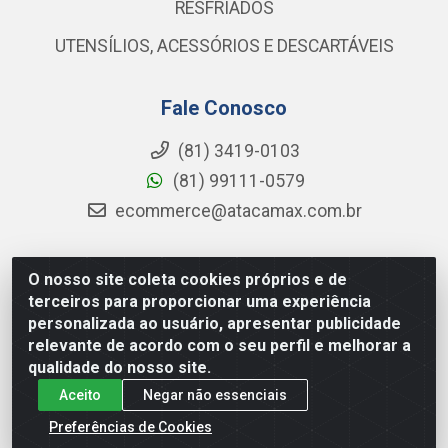
RESFRIADOS
UTENSÍLIOS, ACESSÓRIOS E DESCARTÁVEIS
Fale Conosco
(81) 3419-0103
(81) 99111-0579
ecommerce@atacamax.com.br
O nosso site coleta cookies próprios e de
Atacamax Importadora de Alimentos LTDA - RODOVIA BR-
terceiros para proporcionar uma experiência
101 - SUL, KM 79,60 GP E GALPAO:D - Muribeca, Jaboatão dos
personalizada ao usuário, apresentar publicidade
Guararapes - PE, 54355-010 - CNPJ 08.305.623/0001-84
relevante de acordo com o seu perfil e melhorar a
qualidade do nosso site.
Aceito
Negar não essenciais
Preferências de Cookies