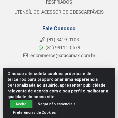
RESFRIADOS
UTENSÍLIOS, ACESSÓRIOS E DESCARTÁVEIS
Fale Conosco
(81) 3419-0103
(81) 99111-0579
ecommerce@atacamax.com.br
O nosso site coleta cookies próprios e de
Atacamax Importadora de Alimentos LTDA - RODOVIA BR-
terceiros para proporcionar uma experiência
101 - SUL, KM 79,60 GP E GALPAO:D - Muribeca, Jaboatão dos
personalizada ao usuário, apresentar publicidade
Guararapes - PE, 54355-010 - CNPJ 08.305.623/0001-84
relevante de acordo com o seu perfil e melhorar a
qualidade do nosso site.
Aceito
Negar não essenciais
Preferências de Cookies