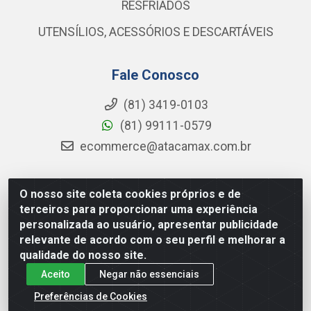
RESFRIADOS
UTENSÍLIOS, ACESSÓRIOS E DESCARTÁVEIS
Fale Conosco
(81) 3419-0103
(81) 99111-0579
ecommerce@atacamax.com.br
O nosso site coleta cookies próprios e de
Atacamax Importadora de Alimentos LTDA - RODOVIA BR-
terceiros para proporcionar uma experiência
101 - SUL, KM 79,60 GP E GALPAO:D - Muribeca, Jaboatão dos
personalizada ao usuário, apresentar publicidade
Guararapes - PE, 54355-010 - CNPJ 08.305.623/0001-84
relevante de acordo com o seu perfil e melhorar a
qualidade do nosso site.
Aceito
Negar não essenciais
Preferências de Cookies