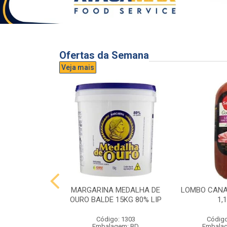
Ofertas da Semana
Veja mais
UVA AURORA
MARGARINA MEDALHA DE
LOMBO CANA
IDRO 1,5L
OURO BALDE 15KG 80% LIP
1,
o: 3296
Código: 1303
Código
gem: UND
Embalagem: BD
Embala