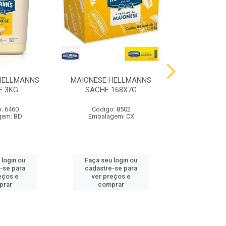
HELLMANNS
MAIONESE HELLMANNS
MOSTARDA 
E 3KG
SACHE 168X7G
SACHE 
: 6460
Código: 8502
Código
gem: BD
Embalagem: CX
Embalag
 login ou
Faça seu login ou
Faça seu 
-se para
cadastre-se para
cadastre
eços e
ver preços e
ver pr
prar
comprar
comp