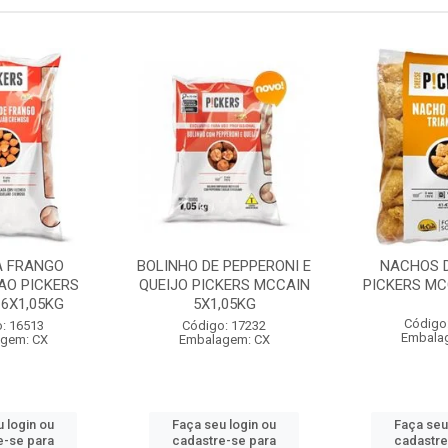
A FRANGO
BOLINHO DE PEPPERONI E
NACHOS D
AO PICKERS
QUEIJO PICKERS MCCAIN
PICKERS MC
6X1,05KG
5X1,05KG
Código
: 16513
Código: 17232
Embala
gem: CX
Embalagem: CX
 login ou
Faça seu login ou
Faça seu
e-se para
cadastre-se para
cadastre