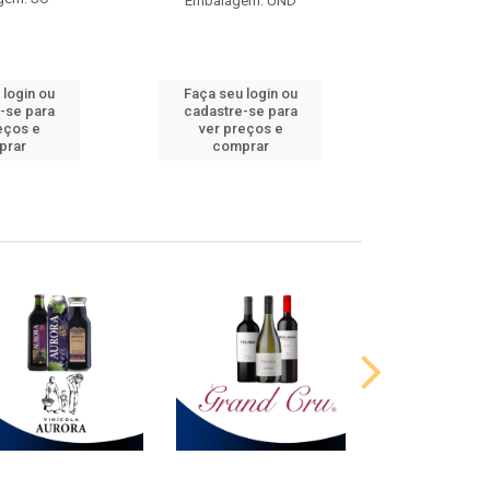
Embalagem: UND
 login ou
Faça seu login ou
Faça seu 
-se para
cadastre-se para
cadastre
eços e
ver preços e
ver pr
prar
comprar
comp