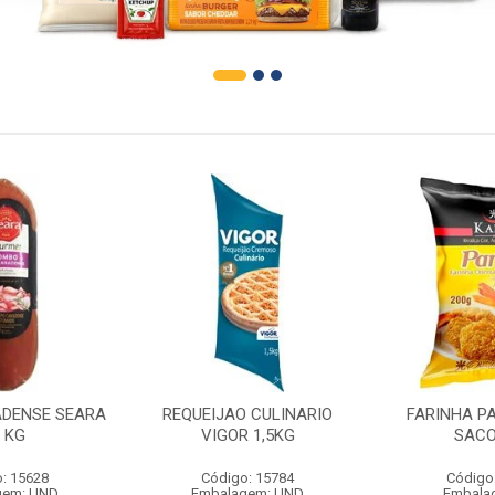
DENSE SEARA
REQUEIJAO CULINARIO
FARINHA P
1 KG
VIGOR 1,5KG
SACO
: 15628
Código: 15784
Código
gem: UND
Embalagem: UND
Embala