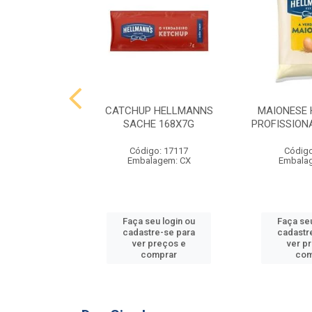
 HELLMANNS
CATCHUP HELLMANNS
MAIONESE
2,8 KG
SACHE 168X7G
PROFISSIONA
o: 9395
Código: 17117
Código
agem: SC
Embalagem: CX
Embala
u login ou
Faça seu login ou
Faça seu
e-se para
cadastre-se para
cadastr
reços e
ver preços e
ver p
mprar
comprar
com