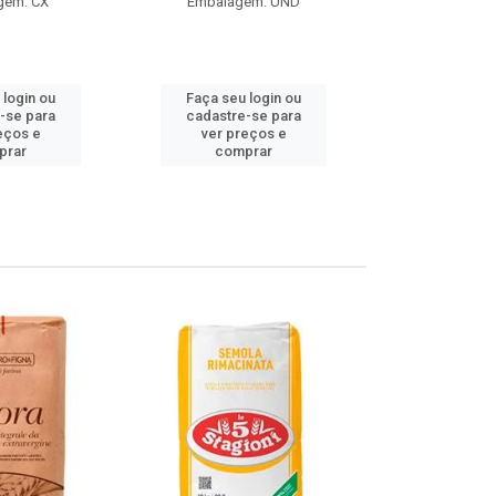
gem: CX
Embalagem: UND
Embalag
Produto de 
 login ou
Faça seu login ou
Faça seu 
-se para
cadastre-se para
cadastre
eços e
ver preços e
ver pr
prar
comprar
comp