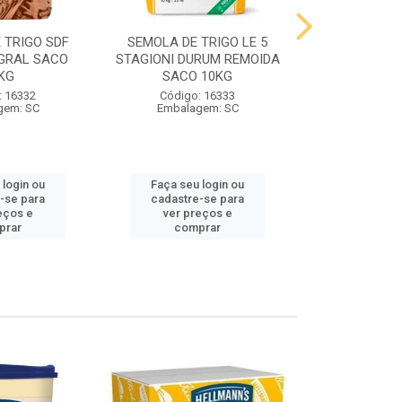
 TRIGO SDF
SEMOLA DE TRIGO LE 5
FARINHA DE 
GRAL SACO
STAGIONI DURUM REMOIDA
STAGIONI PA
KG
SACO 10KG
10
: 16332
Código: 16333
Código:
gem: SC
Embalagem: SC
Embalag
 login ou
Faça seu login ou
Faça seu 
-se para
cadastre-se para
cadastre
eços e
ver preços e
ver pr
prar
comprar
comp