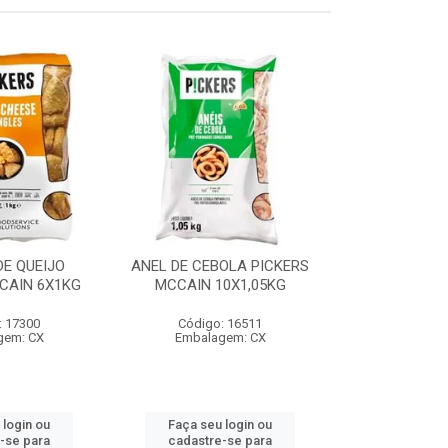
E QUEIJO
ANEL DE CEBOLA PICKERS
COXINHA
CAIN 6X1KG
MCCAIN 10X1,05KG
C/REQUEIJA
MCCAIN 6
: 17300
Código: 16511
Código:
gem: CX
Embalagem: CX
Embalag
 login ou
Faça seu login ou
Faça seu 
-se para
cadastre-se para
cadastre