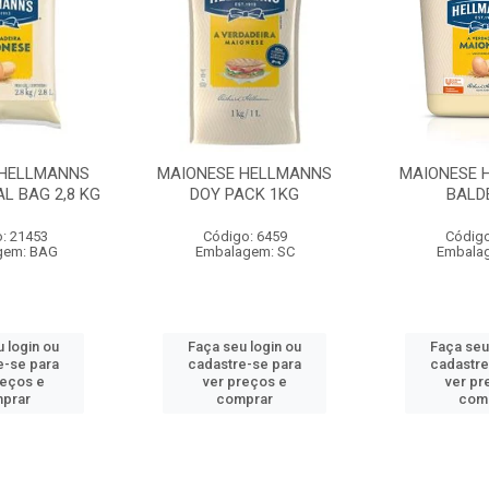
 HELLMANNS
MAIONESE HELLMANNS
MAIONESE 
L BAG 2,8 KG
DOY PACK 1KG
BALD
: 21453
Código: 6459
Código
gem: BAG
Embalagem: SC
Embala
 login ou
Faça seu login ou
Faça seu
e-se para
cadastre-se para
cadastre
reços e
ver preços e
ver pr
prar
comprar
com