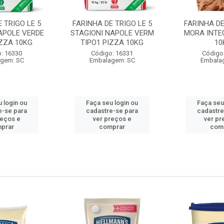
 TRIGO LE 5
FARINHA DE TRIGO LE 5
FARINHA DE
APOLE VERDE
STAGIONI NAPOLE VERM
MORA INTE
IZZA 10KG
TIPO1 PIZZA 10KG
10
: 16330
Código: 16331
Código
gem: SC
Embalagem: SC
Embala
 login ou
Faça seu login ou
Faça seu
e-se para
cadastre-se para
cadastre
reços e
ver preços e
ver pr
prar
comprar
com