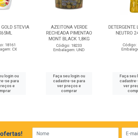
 GOLD STEVIA
AZEITONA VERDE
DETERGENTE 
X65ML
RECHEADA PIMENTAO
NEUTRO 2
MONT BLACK 1,8KG
o: 18161
Código:
Código: 18233
agem: CX
Embalag
Embalagem: UND
eu login ou
Faça seu login ou
Faça seu 
re-se para
cadastre-se para
cadastre-
preços e
ver preços e
ver pre
mprar
comprar
comp
ofertas!