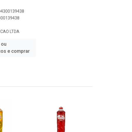
804300139438
4300139438
ACAO LTDA
 ou
ços e comprar