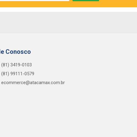
le Conosco
(81) 3419-0103
(81) 99111-0579
ecommerce@atacamax.com.br