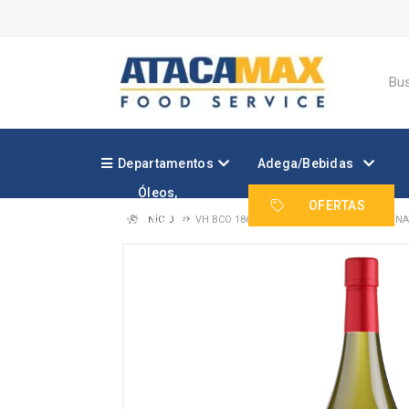
Departamentos
Adega/Bebidas
Óleos,
Margarinas e
OFERTAS
Gorduras
INÍCIO
VH BCO 1865 SINGLE VINEYARD CHARDONNA