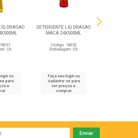
LIQ DRAGAO
DETERGENTE LIQ DRAGAO
DETERGENTE LI
4X500ML
MACA 24X500ML
LIMAO 24X5
 18251
Código: 18252
Código: 18
em: CX
Embalagem: CX
Embalagem:
login ou
Faça seu login ou
Faça seu log
se para
cadastre-se para
cadastre-se
ços e
ver preços e
ver preços
rar
comprar
compra