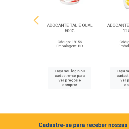
O DON BASTIAN
ADOCANTE TAL E QUAL
ADOCANTE
CO GF 1,5L
500G
12
digo: 18432
Código: 18156
Códig
balagem: GF
Embalagem: BD
Embal
 seu login ou
Faça seu login ou
Faça s
astre-se para
cadastre-se para
cadast
er preços e
ver preços e
ver 
comprar
comprar
co
Cadastre-se para receber nossas 